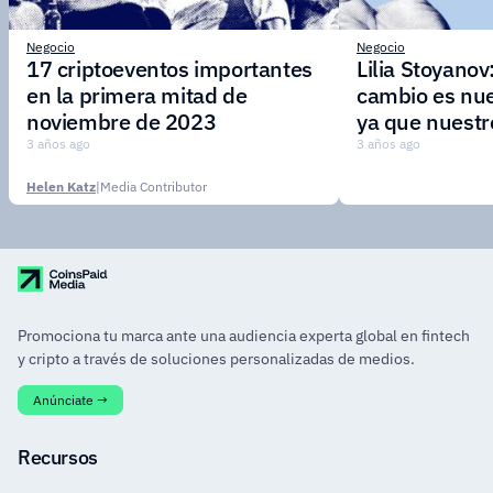
Negocio
Negocio
17 criptoeventos importantes
Lilia Stoyanov
en la primera mitad de
cambio es nue
noviembre de 2023
ya que nuestr
adaptarse rá
3 años ago
3 años ago
nuevos merca
Helen Katz
|
Media Contributor
demandas de l
Promociona tu marca ante una audiencia experta global en fintech
y cripto a través de soluciones personalizadas de medios.
Anúnciate →
Recursos