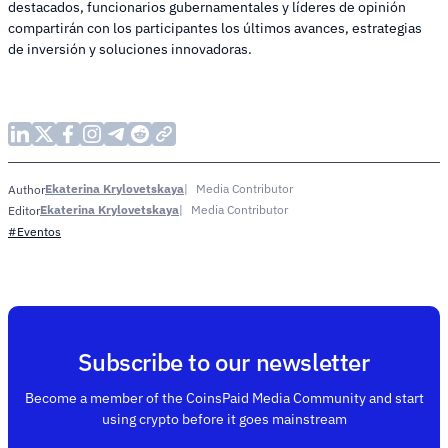
destacados, funcionarios gubernamentales y líderes de opinión
compartirán con los participantes los últimos avances, estrategias
de inversión y soluciones innovadoras.
Ekaterina Krylovetskaya
Media Contributor
Author
Ekaterina Krylovetskaya
Media Contributor
Editor
#Eventos
Subscribe to our newsletter
Become a member of the CoinsPaid Media Community and start
using crypto before it goes mainstream