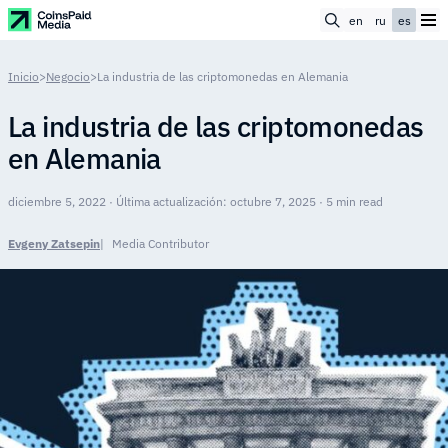
en
ru
es
Inicio
>
Negocio
>
La industria de las criptomonedas en Alemania
La industria de las criptomonedas
en Alemania
diciembre 5, 2022 · Última actualización: octubre 7, 2025 · 5 min read
Evgeny Zatsepin
Media Contributor