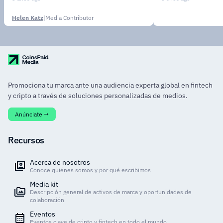
adaptarse rá
nuevos merca
Helen Katz
|
Media Contributor
demandas de l
Promociona tu marca ante una audiencia experta global en fintech
y cripto a través de soluciones personalizadas de medios.
Anúnciate →
Recursos
Acerca de nosotros
Conoce quiénes somos y por qué escribimos
Media kit
Descripción general de activos de marca y oportunidades de
colaboración
Eventos
Eventos clave de cripto y fintech en todo el mundo