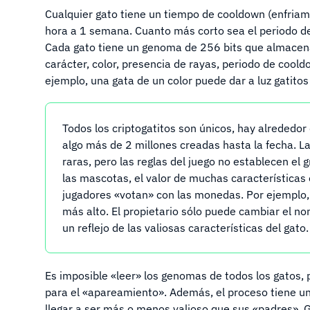
Cualquier gato tiene un tiempo de cooldown (enfriami
hora a 1 semana. Cuanto más corto sea el periodo de 
Cada gato tiene un genoma de 256 bits que almacena 
carácter, color, presencia de rayas, periodo de cool
ejemplo, una gata de un color puede dar a luz gatito
Todos los criptogatitos son únicos, hay alrededor
algo más de 2 millones creadas hasta la fecha. La
raras, pero las reglas del juego no establecen el
las mascotas, el valor de muchas características
jugadores «votan» con las monedas. Por ejemplo, l
más alto. El propietario sólo puede cambiar el no
un reflejo de las valiosas características del gato.
Es imposible «leer» los genomas de todos los gatos,
para el «apareamiento». Además, el proceso tiene un 
llegar a ser más o menos valioso que sus «padres». G