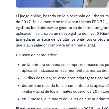
El juego online, basado en la blockchain de Ethere
de 2017. Inicialmente se utilizaban tokens ERC 721,
«gatitos fundadores» se generaron de forma programa
aplicación, se creaba un nuevo gatito de nivel 0 (Gen
la media aritmética de los últimos 5 gatitos criptogr
que algún jugador comprara un animal digital.
Un poco de estadística:
en la primera semana se compraron mascotas por v
aplicación alcanzó en ese momento la marca del
10 días después, se vendieron criptogatos por val
durante un mes de funcionamiento de la aplicación
«valor» total de los animales superó los 20 millo
en 3 meses, el número de usuarios que querían ten
El gatito virtual más caro se vendió en 2018 por 140