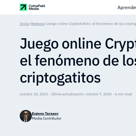
Aprende
Inicio
>
Negocio
>
Juego online CryptoKitties: el fenómeno de los criptog
Juego online Crypt
el fenómeno de lo
criptogatitos
octubre 10, 2023 · Última actualización: octubre 7, 2025 · 6 min read
Evgeny Tarasov
Media Contributor