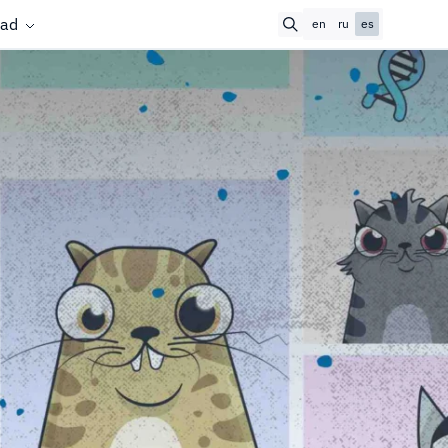
ad
en
ru
es