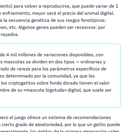
ento) para volver a reproducirse, que puede variar de 1
enfriamiento, mayor será el precio del animal digital.
la secuencia genética de sus rasgos fenotípicos:
down, etc. Algunos genes pueden ser recesivos: por
s rayados.
 de 4 mil millones de variaciones disponibles, con
s mascotas se dividen en dos tipos — ordinarias y
 grado de rareza para los parámetros específicos de
 es determinado por la comunidad, ya que los
os criptogatitos sobre fondo dorado tienen el valor
mbre de su «mascota bigotuda» digital, que suele ser
 pero el juego ofrece un sistema de recomendaciones
cierto grado de aleatoriedad, por lo que un gatito puede
eneralmente, los gatitos de la primera generación valen