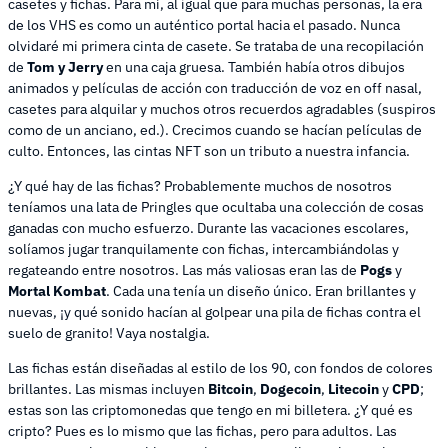
casetes y fichas. Para mí, al igual que para muchas personas, la era
de los VHS es como un auténtico portal hacia el pasado. Nunca
olvidaré mi primera cinta de casete. Se trataba de una recopilación
de
Tom y Jerry
en una caja gruesa. También había otros dibujos
animados y películas de acción con traducción de voz en off nasal,
casetes para alquilar y muchos otros recuerdos agradables (suspiros
como de un anciano, ed.). Crecimos cuando se hacían películas de
culto. Entonces, las cintas NFT son un tributo a nuestra infancia.
¿Y qué hay de las fichas? Probablemente muchos de nosotros
teníamos una lata de Pringles que ocultaba una colección de cosas
ganadas con mucho esfuerzo. Durante las vacaciones escolares,
solíamos jugar tranquilamente con fichas, intercambiándolas y
regateando entre nosotros. Las más valiosas eran las de
Pogs
y
Mortal Kombat
. Cada una tenía un diseño único. Eran brillantes y
nuevas, ¡y qué sonido hacían al golpear una pila de fichas contra el
suelo de granito! Vaya nostalgia.
Las fichas están diseñadas al estilo de los 90, con fondos de colores
brillantes. Las mismas incluyen
Bitcoin
,
Dogecoin
,
Litecoin
y
CPD
;
estas son las criptomonedas que tengo en mi billetera. ¿Y qué es
cripto? Pues es lo mismo que las fichas, pero para adultos. Las