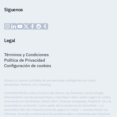
Síguenos
Legal
Términos y Condiciones
Política de Privacidad
Configuración de cookies
Somos tu fuente confiable de perspectivas inteligentes en cripto,
blockchain, fintech, IA e iGaming.
CoinsPaid Media cubre el futuro del dinero, las finanzas y la tecnología,
ofreciéndote nuevas perspectivas y reportajes claros sobre pagos en cripto,
innovación en blockchain, Web3, DeFi, finanzas integradas, RegTech, IA y la
economía en evolución. Como parte del ecosistema de CoinsPaid — un
proveedor líder de infraestructura de pagos en cripto — nuestra misión es
informar, conectar y potenciar a los profesionales y empresas que impulsan