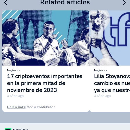
Related articles
Negocio
Negocio
17 criptoeventos importantes
Lilia Stoyanov
en la primera mitad de
cambio es nue
noviembre de 2023
ya que nuestr
adaptarse rá
3 años ago
3 años ago
nuevos merca
Helen Katz
|
Media Contributor
demandas de l