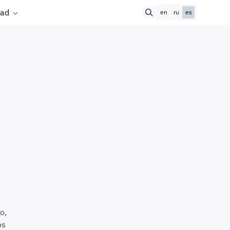
ad
en
ru
es
o,
os