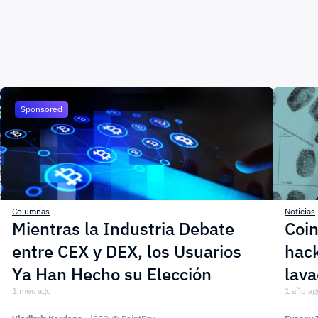
Sponsored
Columnas
Noticias
Mientras la Industria Debate
Coin
entre CEX y DEX, los Usuarios
hack
Ya Han Hecho su Elección
lava
1 mes ago
1 año ag