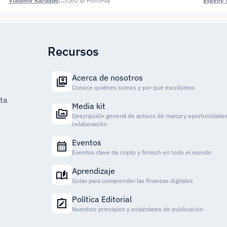
Vladimir Kardapoltsev
|
CEO @ PointPay
Evgeny 
Recursos
Acerca de nosotros
Conoce quiénes somos y por qué escribimos
ta
Media kit
Descripción general de activos de marca y oportunidade
colaboración
Eventos
Eventos clave de cripto y fintech en todo el mundo
Aprendizaje
Guías para comprender las finanzas digitales
Política Editorial
Nuestros principios y estándares de publicación