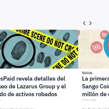
Noticias
sPaid revela detalles del
La primer
eo de Lazarus Group y el
Sango Coi
do de activos robados
millón de 
o
2 años ago