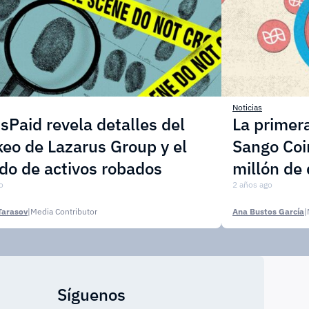
Noticias
sPaid revela detalles del
La primer
eo de Lazarus Group y el
Sango Coi
do de activos robados
millón de 
o
2 años ago
Tarasov
|
Media Contributor
Ana Bustos García
|
Síguenos