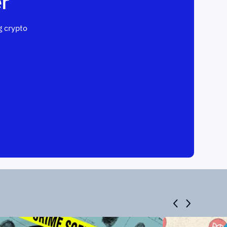
r
 crypto