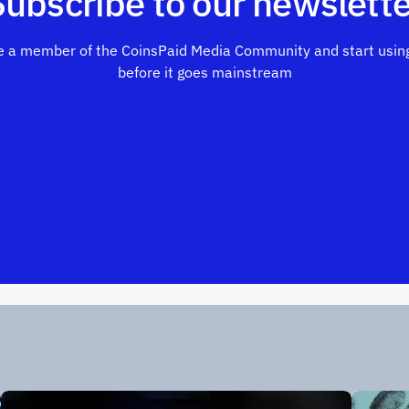
Subscribe to our newslette
 a member of the CoinsPaid Media Community and start using
before it goes mainstream