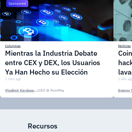
Sponsored
Columnas
Noticias
Mientras la Industria Debate
Coin
entre CEX y DEX, los Usuarios
hack
Ya Han Hecho su Elección
lava
1 mes ago
1 año ag
Vladimir Kardapoltsev
|
CEO @ PointPay
Evgeny 
Recursos