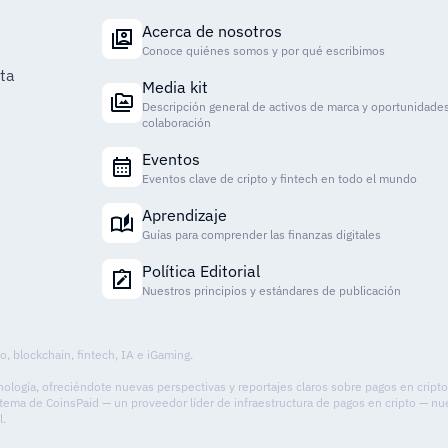
Acerca de nosotros
Conoce quiénes somos y por qué escribimos
ta
Media kit
Descripción general de activos de marca y oportunidade
colaboración
Eventos
Eventos clave de cripto y fintech en todo el mundo
Aprendizaje
Guías para comprender las finanzas digitales
Política Editorial
Nuestros principios y estándares de publicación
o, blockchain, fintech, IA e iGaming.
ecnología, ofreciéndote nuevas perspectivas y reportajes claros sobre pagos en cript
ema de CoinsPaid — un proveedor líder de infraestructura de pagos en cripto — nues
l.