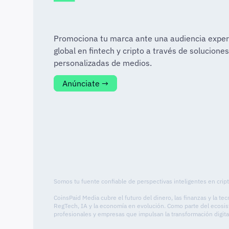
Promociona tu marca ante una audiencia exper
global en fintech y cripto a través de soluciones
personalizadas de medios.
Anúnciate →
Somos tu fuente confiable de perspectivas inteligentes en cript
CoinsPaid Media cubre el futuro del dinero, las finanzas y la t
RegTech, IA y la economía en evolución. Como parte del ecosist
profesionales y empresas que impulsan la transformación digita