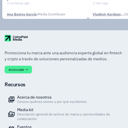
3 semanas ago
1 mes ago
Ana Bustos García
|
Media Contributor
Vladimir Kardapoltsev
|
C
Promociona tu marca ante una audiencia experta global en fintech
y cripto a través de soluciones personalizadas de medios.
Anúnciate →
Recursos
Acerca de nosotros
Conoce quiénes somos y por qué escribimos
Media kit
Descripción general de activos de marca y oportunidades de
colaboración
Eventos