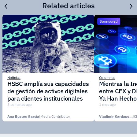
Related articles
Sponsored
Noticias
Columnas
HSBC amplía sus capacidades
Mientras la I
de gestión de activos digitales
entre CEX y D
para clientes institucionales
Ya Han Hecho 
3 semanas ago
1 mes ago
Ana Bustos García
|
Media Contributor
Vladimir Kardapoltsev
|
C