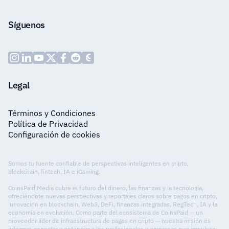
Síguenos
Legal
Términos y Condiciones
Política de Privacidad
Configuración de cookies
Somos tu fuente confiable de perspectivas inteligentes en cripto,
blockchain, fintech, IA e iGaming.
CoinsPaid Media cubre el futuro del dinero, las finanzas y la tecnología,
ofreciéndote nuevas perspectivas y reportajes claros sobre pagos en cripto,
innovación en blockchain, Web3, DeFi, finanzas integradas, RegTech, IA y la
economía en evolución. Como parte del ecosistema de CoinsPaid — un
proveedor líder de infraestructura de pagos en cripto — nuestra misión es
informar, conectar y potenciar a los profesionales y empresas que impulsan