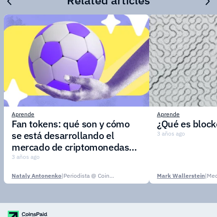
Related articles
Aprende
Aprende
Fan tokens: qué son y cómo
¿Qué es block
se está desarrollando el
3 años ago
mercado de criptomonedas
deportivas
3 años ago
Nataly Antonenko
|
Periodista @ CoinsPaid Media
Mark Wallerstein
|
Med