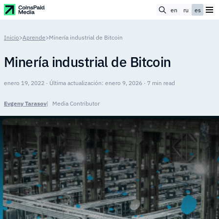
en
ru
es
Inicio
>
Aprende
>
Minería industrial de Bitcoin
Minería industrial de Bitcoin
enero 19, 2022 · Última actualización: enero 9, 2026 · 7 min read
Evgeny Tarasov
Media Contributor