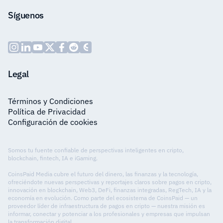
Síguenos
Legal
Términos y Condiciones
Política de Privacidad
Configuración de cookies
Somos tu fuente confiable de perspectivas inteligentes en cripto,
blockchain, fintech, IA e iGaming.
CoinsPaid Media cubre el futuro del dinero, las finanzas y la tecnología,
ofreciéndote nuevas perspectivas y reportajes claros sobre pagos en cripto,
innovación en blockchain, Web3, DeFi, finanzas integradas, RegTech, IA y la
economía en evolución. Como parte del ecosistema de CoinsPaid — un
proveedor líder de infraestructura de pagos en cripto — nuestra misión es
informar, conectar y potenciar a los profesionales y empresas que impulsan
la transformación digital.