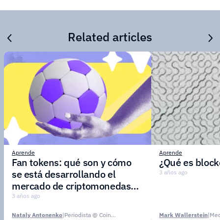
Related articles
Aprende
Aprende
Fan tokens: qué son y cómo
¿Qué es block
se está desarrollando el
3 años ago
mercado de criptomonedas
deportivas
3 años ago
Nataly Antonenko
|
Periodista @ CoinsPaid Media
Mark Wallerstein
|
Med