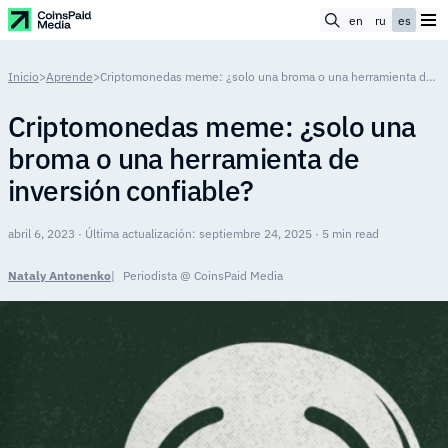
en
ru
es
Inicio
>
Aprende
>
Criptomonedas meme: ¿solo una broma o una herramienta de inversión confiable?
Criptomonedas meme: ¿solo una
broma o una herramienta de
inversión confiable?
abril 6, 2023 · Última actualización: septiembre 24, 2025 · 5 min read
Nataly Antonenko
Periodista @ CoinsPaid Media