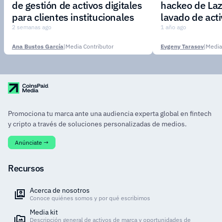
de gestión de activos digitales
hackeo de Laz
para clientes institucionales
lavado de act
2 semanas ago
1 año ago
Ana Bustos García
|
Media Contributor
Evgeny Tarasov
|
Media
Promociona tu marca ante una audiencia experta global en fintech
y cripto a través de soluciones personalizadas de medios.
Anúnciate →
Recursos
Acerca de nosotros
Conoce quiénes somos y por qué escribimos
Media kit
Descripción general de activos de marca y oportunidades de