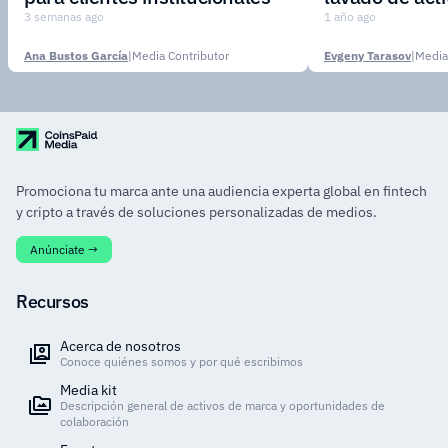
3 semanas ago
1 año ago
Ana Bustos García
|
Media Contributor
Evgeny Tarasov
|
Media
Promociona tu marca ante una audiencia experta global en fintech
y cripto a través de soluciones personalizadas de medios.
Anúnciate →
Recursos
Acerca de nosotros
Conoce quiénes somos y por qué escribimos
Media kit
Descripción general de activos de marca y oportunidades de
colaboración