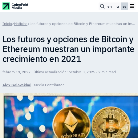
en
ru
es
Inicio
>
Noticias
>
Los futuros y opciones de Bitcoin y Ethereum muestran un importante crecimiento en 2021
Los futuros y opciones de Bitcoin y
Ethereum muestran un importante
crecimiento en 2021
febrero 19, 2022 · Última actualización: octubre 3, 2025 · 2 min read
Alex Golovakha
Media Contributor