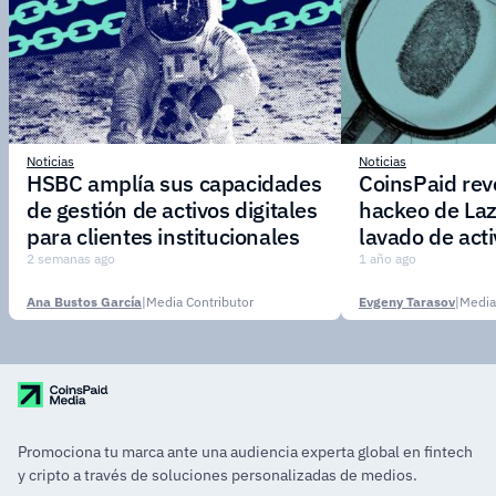
Noticias
Noticias
HSBC amplía sus capacidades
CoinsPaid reve
de gestión de activos digitales
hackeo de Laz
para clientes institucionales
lavado de act
2 semanas ago
1 año ago
Ana Bustos García
|
Media Contributor
Evgeny Tarasov
|
Media
Promociona tu marca ante una audiencia experta global en fintech
y cripto a través de soluciones personalizadas de medios.