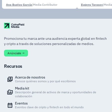
Ana Bustos García
|
Media Contributor
Evgeny Tarasov
|
Media
Promociona tu marca ante una audiencia experta global en fintech
y cripto a través de soluciones personalizadas de medios.
Anúnciate →
Recursos
Acerca de nosotros
Conoce quiénes somos y por qué escribimos
Media kit
Descripción general de activos de marca y oportunidades de
colaboración
Eventos
Eventos clave de cripto y fintech en todo el mundo