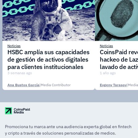
Noticias
Noticias
HSBC amplía sus capacidades
CoinsPaid reve
de gestión de activos digitales
hackeo de Laz
para clientes institucionales
lavado de act
3 semanas ago
1 año ago
Ana Bustos García
|
Media Contributor
Evgeny Tarasov
|
Media
Promociona tu marca ante una audiencia experta global en fintech
y cripto a través de soluciones personalizadas de medios.