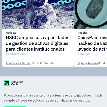
Noticias
Noticias
HSBC amplía sus capacidades
CoinsPaid reve
de gestión de activos digitales
hackeo de Laz
para clientes institucionales
lavado de act
3 semanas ago
1 año ago
Ana Bustos García
|
Media Contributor
Evgeny Tarasov
|
Media
Promociona tu marca ante una audiencia experta global en fintech
y cripto a través de soluciones personalizadas de medios.