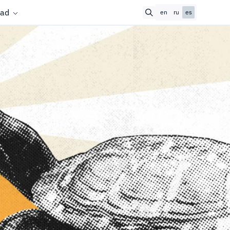
ad
en
ru
es