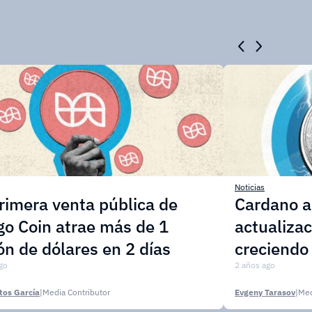
Noticias
rimera venta pública de
Cardano a
o Coin atrae más de 1
actualizac
ón de dólares en 2 días
creciendo
go
2 años ago
tos García
|
Media Contributor
Evgeny Tarasov
|
Med