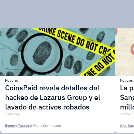
Noticias
Noticias
CoinsPaid revela detalles del
La p
hackeo de Lazarus Group y el
Sang
lavado de activos robados
mill
1 año ago
2 años a
Evgeny Tarasov
|
Media Contributor
Ana Bus