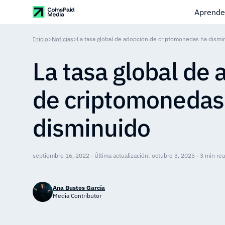
Aprende
Inicio
>
Noticias
>
La tasa global de adopción de criptomonedas ha dismi
La tasa global de
de criptomonedas
disminuido
septiembre 16, 2022 · Última actualización: octubre 3, 2025 · 3 min re
Ana Bustos García
Media Contributor