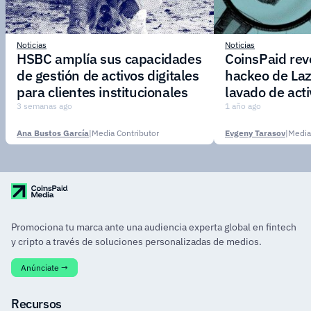
Noticias
Noticias
HSBC amplía sus capacidades
CoinsPaid reve
de gestión de activos digitales
hackeo de Laz
para clientes institucionales
lavado de act
3 semanas ago
1 año ago
Ana Bustos García
|
Media Contributor
Evgeny Tarasov
|
Media
Promociona tu marca ante una audiencia experta global en fintech
y cripto a través de soluciones personalizadas de medios.
Anúnciate →
Recursos