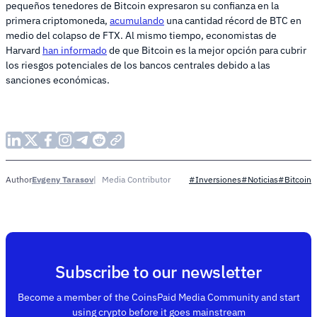
pequeños tenedores de Bitcoin expresaron su confianza en la
primera criptomoneda,
acumulando
una cantidad récord de BTC en
medio del colapso de FTX. Al mismo tiempo, economistas de
Harvard
han informado
de que Bitcoin es la mejor opción para cubrir
los riesgos potenciales de los bancos centrales debido a las
sanciones económicas.
Evgeny Tarasov
Media Contributor
Author
#Inversiones
#Noticias
#Bitcoin
Subscribe to our newsletter
Become a member of the CoinsPaid Media Community and start
using crypto before it goes mainstream