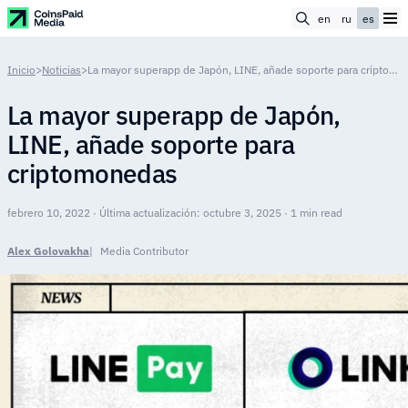
en
ru
es
Inicio
>
Noticias
>
La mayor superapp de Japón, LINE, añade soporte para criptomonedas
La mayor superapp de Japón,
LINE, añade soporte para
criptomonedas
febrero 10, 2022 · Última actualización: octubre 3, 2025 · 1 min read
Alex Golovakha
Media Contributor