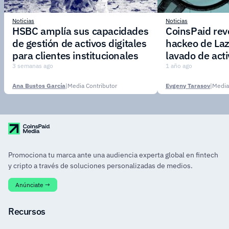
Noticias
Noticias
HSBC amplía sus capacidades
CoinsPaid reve
de gestión de activos digitales
hackeo de Laz
para clientes institucionales
lavado de act
3 semanas ago
1 año ago
Ana Bustos García
|
Media Contributor
Evgeny Tarasov
|
Media
Promociona tu marca ante una audiencia experta global en fintech
y cripto a través de soluciones personalizadas de medios.
Anúnciate →
Recursos