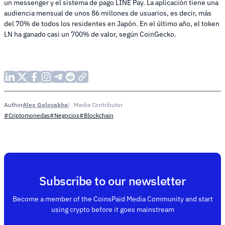
un messenger y el sistema de pago LINE Pay. La aplicación tiene una
audiencia mensual de unos 86 millones de usuarios, es decir, más
del 70% de todos los residentes en Japón. En el último año, el token
LN ha ganado casi un 700% de valor, según CoinGecko.
Alex Golovakha
Media Contributor
Author
#Criptomonedas
#Negocios
#Blockchain
Subscribe to our newsletter
Become a member of the CoinsPaid Media Community and start
using crypto before it goes mainstream