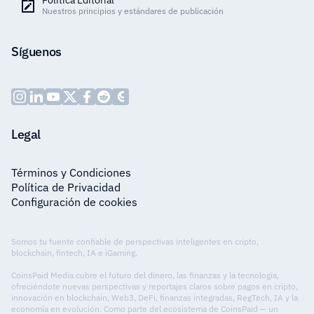
Política Editorial
Nuestros principios y estándares de publicación
Síguenos
Legal
Términos y Condiciones
Política de Privacidad
Configuración de cookies
Somos tu fuente confiable de perspectivas inteligentes en cripto,
blockchain, fintech, IA e iGaming.
CoinsPaid Media cubre el futuro del dinero, las finanzas y la tecnología,
ofreciéndote nuevas perspectivas y reportajes claros sobre pagos en cripto,
innovación en blockchain, Web3, DeFi, finanzas integradas, RegTech, IA y la
economía en evolución. Como parte del ecosistema de CoinsPaid — un