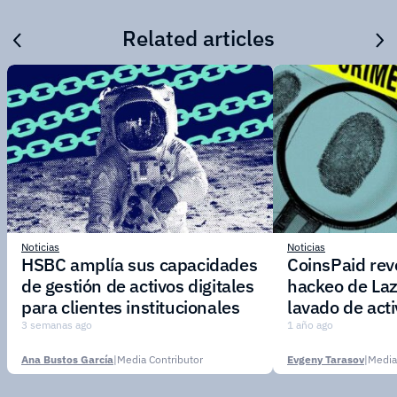
Related articles
Noticias
Noticias
HSBC amplía sus capacidades
CoinsPaid reve
de gestión de activos digitales
hackeo de Laz
para clientes institucionales
lavado de act
3 semanas ago
1 año ago
Ana Bustos García
|
Media Contributor
Evgeny Tarasov
|
Media