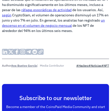
ha disminuido significativamente en los últimos meses, incluso a
pesar de las
ráfagas esporádicas de actividad
de los usuarios. Así,
según
CryptoSlam, el volumen de operaciones disminuyó un 17% en
junio y otro 7% en julio. En general, los analistas han registrado
un
descenso en el volumen de negocio mensual
de los NFT de
alrededor del 94% en los últimos seis meses.
Ana Bustos García
Media Contributor
Author
#Hackeo
#Noticias
#NFT
Subscribe to our newsletter
Become a member of the CoinsPaid Media Community and start