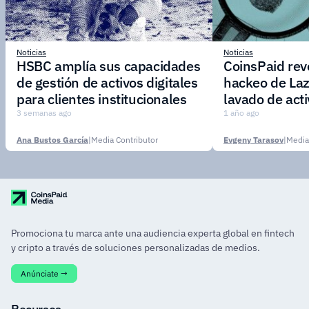
Noticias
Noticias
HSBC amplía sus capacidades
CoinsPaid reve
de gestión de activos digitales
hackeo de Laz
para clientes institucionales
lavado de act
3 semanas ago
1 año ago
Ana Bustos García
|
Media Contributor
Evgeny Tarasov
|
Media
Promociona tu marca ante una audiencia experta global en fintech
y cripto a través de soluciones personalizadas de medios.
Anúnciate →