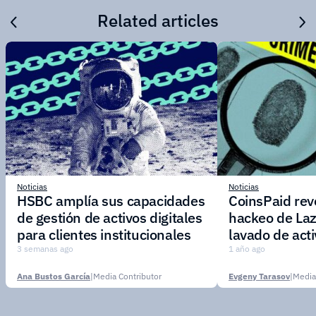
Related articles
Noticias
Noticias
HSBC amplía sus capacidades
CoinsPaid reve
de gestión de activos digitales
hackeo de Laz
para clientes institucionales
lavado de act
3 semanas ago
1 año ago
Ana Bustos García
|
Media Contributor
Evgeny Tarasov
|
Media