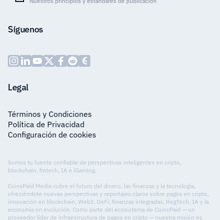
Nuestros principios y estándares de publicación
Síguenos
Legal
Términos y Condiciones
Política de Privacidad
Configuración de cookies
Somos tu fuente confiable de perspectivas inteligentes en cripto,
blockchain, fintech, IA e iGaming.
CoinsPaid Media cubre el futuro del dinero, las finanzas y la tecnología,
ofreciéndote nuevas perspectivas y reportajes claros sobre pagos en cripto,
innovación en blockchain, Web3, DeFi, finanzas integradas, RegTech, IA y la
economía en evolución. Como parte del ecosistema de CoinsPaid — un
proveedor líder de infraestructura de pagos en cripto — nuestra misión es