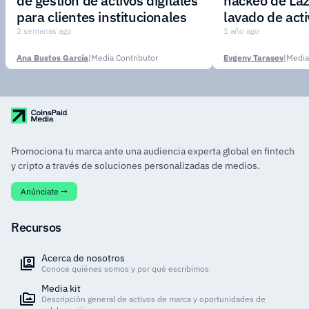
de gestión de activos digitales
hackeo de Laz
para clientes institucionales
lavado de act
2 semanas ago
1 año ago
Ana Bustos García
|
Media Contributor
Evgeny Tarasov
|
Media
Promociona tu marca ante una audiencia experta global en fintech
y cripto a través de soluciones personalizadas de medios.
Anúnciate →
Recursos
Acerca de nosotros
Conoce quiénes somos y por qué escribimos
Media kit
Descripción general de activos de marca y oportunidades de