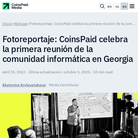
en
ru
es
Inicio
>
Noticias
>
Fotoreportaje: CoinsPaid celebra la primera reunión de la comunidad informática en Georgia
Fotoreportaje: CoinsPaid celebra
la primera reunión de la
comunidad informática en Georgia
abril 15, 2022 · Última actualización: octubre 3, 2025 · 10 min read
Ekaterina Krylovetskaya
Media Contributor