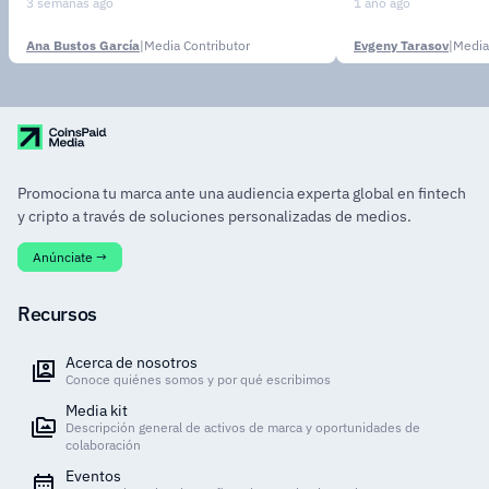
3 semanas ago
1 año ago
Ana Bustos García
|
Media Contributor
Evgeny Tarasov
|
Media
Promociona tu marca ante una audiencia experta global en fintech
y cripto a través de soluciones personalizadas de medios.
Anúnciate →
Recursos
Acerca de nosotros
Conoce quiénes somos y por qué escribimos
Media kit
Descripción general de activos de marca y oportunidades de
colaboración
Eventos