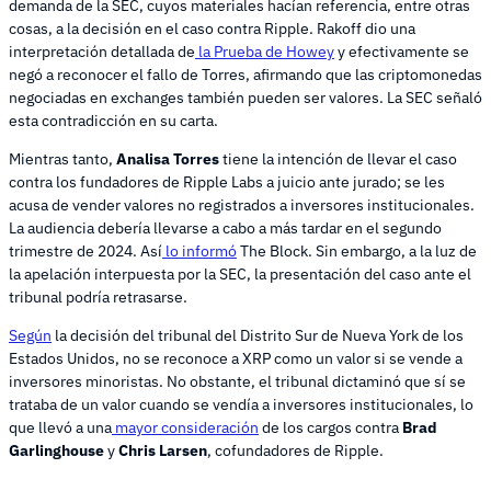
demanda de la SEC, cuyos materiales hacían referencia, entre otras
cosas, a la decisión en el caso contra Ripple. Rakoff dio una
interpretación detallada de
la Prueba de Howey
y efectivamente se
negó a reconocer el fallo de Torres, afirmando que las criptomonedas
negociadas en exchanges también pueden ser valores. La SEC señaló
esta contradicción en su carta.
Mientras tanto,
Analisa Torres
tiene la intención de llevar el caso
contra los fundadores de Ripple Labs a juicio ante jurado; se les
acusa de vender valores no registrados a inversores institucionales.
La audiencia debería llevarse a cabo a más tardar en el segundo
trimestre de 2024. Así
lo informó
The Block. Sin embargo, a la luz de
la apelación interpuesta por la SEC, la presentación del caso ante el
tribunal podría retrasarse.
Según
la decisión del tribunal del Distrito Sur de Nueva York de los
Estados Unidos, no se reconoce a XRP como un valor si se vende a
inversores minoristas. No obstante, el tribunal dictaminó que sí se
trataba de un valor cuando se vendía a inversores institucionales, lo
que llevó a una
mayor consideración
de los cargos contra
Brad
Garlinghouse
y
Chris Larsen
, cofundadores de Ripple.