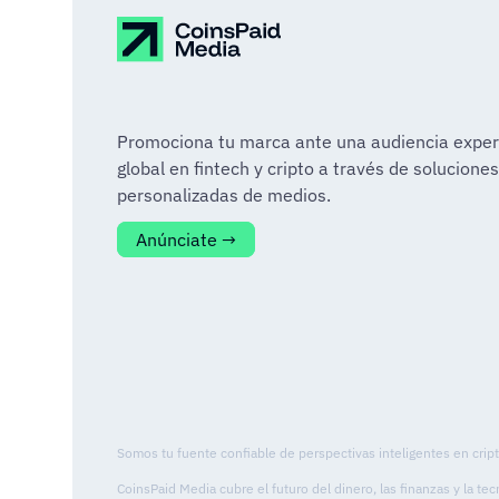
Promociona tu marca ante una audiencia exper
global en fintech y cripto a través de soluciones
personalizadas de medios.
Anúnciate →
Somos tu fuente confiable de perspectivas inteligentes en cript
CoinsPaid Media cubre el futuro del dinero, las finanzas y la t