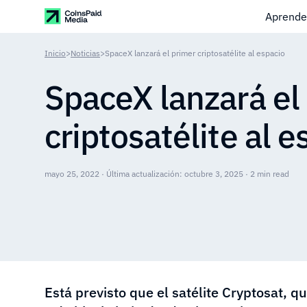
Aprende
Inicio
>
Noticias
>
SpaceX lanzará el primer criptosatélite al espacio
SpaceX lanzará el
criptosatélite al e
mayo 25, 2022 · Última actualización: octubre 3, 2025 · 2 min read
Está previsto que el satélite Cryptosat, q