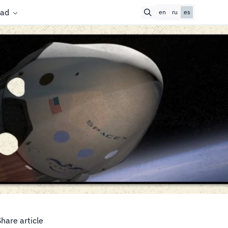
ad
en
ru
es
Share article