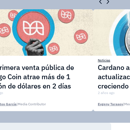
Noticias
rimera venta pública de
Cardano a
o Coin atrae más de 1
actualizac
ón de dólares en 2 días
creciendo
go
2 años ago
tos García
|
Media Contributor
Evgeny Tarasov
|
Med