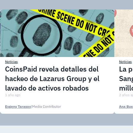
Noticias
Noticias
CoinsPaid revela detalles del
La p
hackeo de Lazarus Group y el
Sang
lavado de activos robados
mill
1 año ago
2 años a
Evgeny Tarasov
|
Media Contributor
Ana Bus