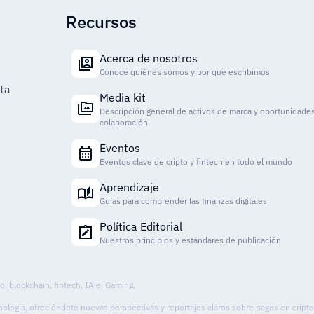
Recursos
Acerca de nosotros
Conoce quiénes somos y por qué escribimos
ta
Media kit
Descripción general de activos de marca y oportunidade
colaboración
Eventos
Eventos clave de cripto y fintech en todo el mundo
Aprendizaje
Guías para comprender las finanzas digitales
Política Editorial
Nuestros principios y estándares de publicación
o, blockchain, fintech, IA e iGaming.
ecnología, ofreciéndote nuevas perspectivas y reportajes claros sobre pagos en cript