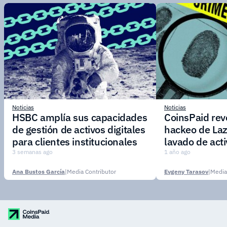
Noticias
Noticias
HSBC amplía sus capacidades
CoinsPaid reve
de gestión de activos digitales
hackeo de Laz
para clientes institucionales
lavado de act
3 semanas ago
1 año ago
Ana Bustos García
|
Media Contributor
Evgeny Tarasov
|
Media