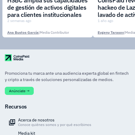
HSBC amplía sus capacidades
CoinsPaid reve
de gestión de activos digitales
hackeo de Laz
para clientes institucionales
lavado de act
2 semanas ago
1 año ago
Ana Bustos García
|
Media Contributor
Evgeny Tarasov
|
Media
Promociona tu marca ante una audiencia experta global en fintech
y cripto a través de soluciones personalizadas de medios.
Anúnciate →
Recursos
Acerca de nosotros
Conoce quiénes somos y por qué escribimos
Media kit