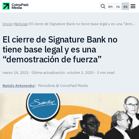
en
ru
es
Inicio
>
Noticias
>
El cierre de Signature Bank no tiene base legal y es una “demostración de fuerza”
El cierre de Signature Bank no
tiene base legal y es una
“demostración de fuerza”
marzo 14, 2023 · Última actualización: octubre 3, 2025 · 3 min read
Nataly Antonenko
Periodista @ CoinsPaid Media