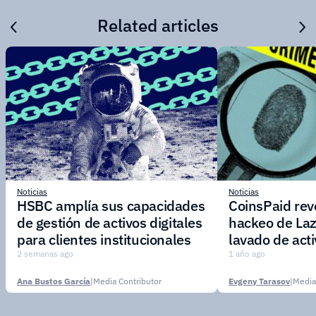
Related articles
Noticias
Noticias
HSBC amplía sus capacidades
CoinsPaid reve
de gestión de activos digitales
hackeo de Laz
para clientes institucionales
lavado de act
2 semanas ago
1 año ago
Ana Bustos García
|
Media Contributor
Evgeny Tarasov
|
Media