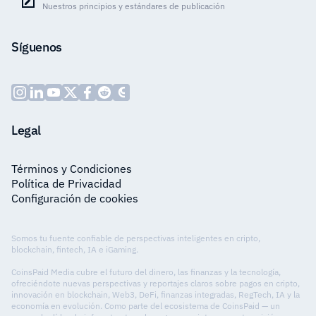
Nuestros principios y estándares de publicación
Síguenos
Legal
Términos y Condiciones
Política de Privacidad
Configuración de cookies
Somos tu fuente confiable de perspectivas inteligentes en cripto,
blockchain, fintech, IA e iGaming.
CoinsPaid Media cubre el futuro del dinero, las finanzas y la tecnología,
ofreciéndote nuevas perspectivas y reportajes claros sobre pagos en cripto,
innovación en blockchain, Web3, DeFi, finanzas integradas, RegTech, IA y la
economía en evolución. Como parte del ecosistema de CoinsPaid — un