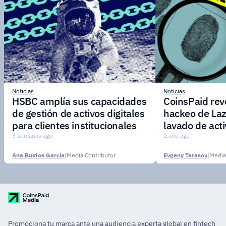
Noticias
Noticias
HSBC amplía sus capacidades
CoinsPaid reve
de gestión de activos digitales
hackeo de Laz
para clientes institucionales
lavado de act
3 semanas ago
1 año ago
Ana Bustos García
|
Media Contributor
Evgeny Tarasov
|
Media
Promociona tu marca ante una audiencia experta global en fintech