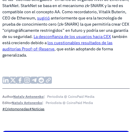
StarkNet. StarkNet se basa en el mecanismo zk-SNARK y la red es
compatible con el concepto AA. Como recordatorio, Vitalik Buterin,
CEO de Ethereum,
sugirió
anteriormente que era la tecnología de
prueba de conocimiento cero (zk-SNARK) la que permitiría crear CEX
“criptográficamente restringidos” en futuro y podría ser una garantía
de su seguridad.
La desconfianza de los usuarios hacia CEX
también
está creciendo debido a
los cuestionables resultados de las
auditorías Proof-of-Reserve
, que están adoptando de forma
generalizada.
Nataly Antonenko
Periodista @ CoinsPaid Media
Author
Nataly Antonenko
Periodista @ CoinsPaid Media
Editor
#Criptomonedas
#Noticias