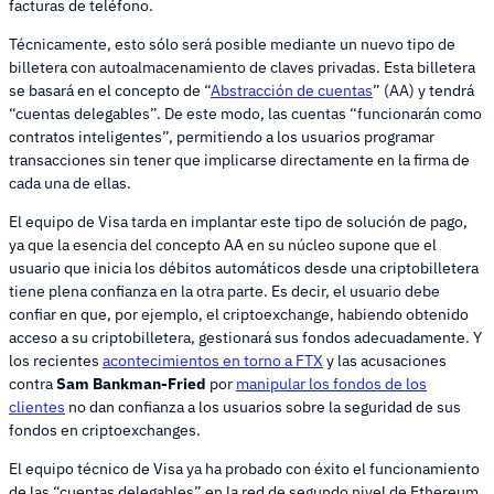
facturas de teléfono.
Técnicamente, esto sólo será posible mediante un nuevo tipo de
billetera con autoalmacenamiento de claves privadas. Esta billetera
se basará en el concepto de “
Abstracción de cuentas
” (AA) y tendrá
“cuentas delegables”. De este modo, las cuentas “funcionarán como
contratos inteligentes”, permitiendo a los usuarios programar
transacciones sin tener que implicarse directamente en la firma de
cada una de ellas.
El equipo de Visa tarda en implantar este tipo de solución de pago,
ya que la esencia del concepto AA en su núcleo supone que el
usuario que inicia los débitos automáticos desde una criptobilletera
tiene plena confianza en la otra parte. Es decir, el usuario debe
confiar en que, por ejemplo, el criptoexchange, habiendo obtenido
acceso a su criptobilletera, gestionará sus fondos adecuadamente. Y
los recientes
acontecimientos en torno a FTX
y las acusaciones
contra
Sam Bankman-Fried
por
manipular los fondos de los
clientes
no dan confianza a los usuarios sobre la seguridad de sus
fondos en criptoexchanges.
El equipo técnico de Visa ya ha probado con éxito el funcionamiento
de las “cuentas delegables” en la red de segundo nivel de Ethereum,