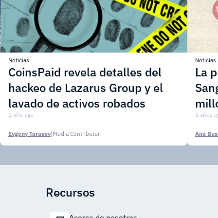
Noticias
Noticias
CoinsPaid revela detalles del
La p
hackeo de Lazarus Group y el
Sang
lavado de activos robados
mill
1 año ago
2 años a
Evgeny Tarasov
|
Media Contributor
Ana Bus
Recursos
Acerca de nosotros