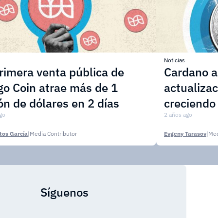
Noticias
rimera venta pública de
Cardano a
o Coin atrae más de 1
actualizac
ón de dólares en 2 días
creciendo
go
2 años ago
tos García
|
Media Contributor
Evgeny Tarasov
|
Med
Síguenos