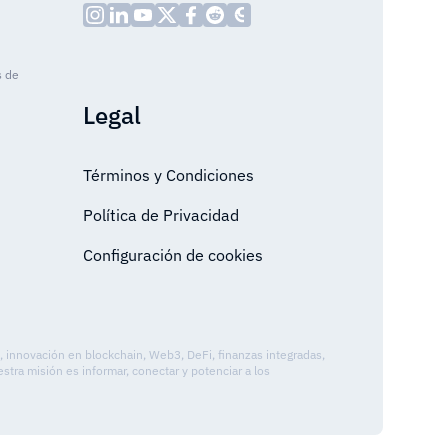
s de
Legal
Términos y Condiciones
Política de Privacidad
Configuración de cookies
o, innovación en blockchain, Web3, DeFi, finanzas integradas,
tra misión es informar, conectar y potenciar a los