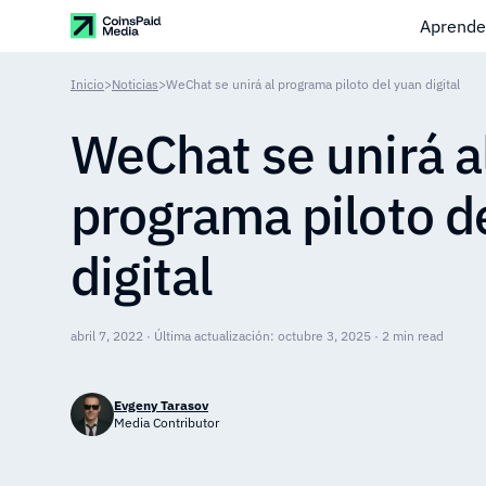
Aprende
Inicio
>
Noticias
>
WeChat se unirá al programa piloto del yuan digital
WeChat se unirá a
programa piloto d
digital
abril 7, 2022 · Última actualización: octubre 3, 2025 · 2 min read
Evgeny Tarasov
Media Contributor