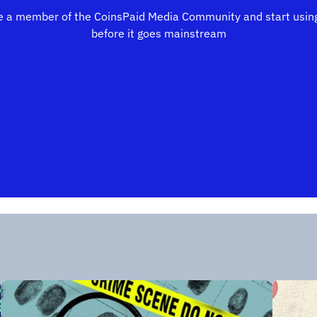
 a member of the CoinsPaid Media Community and start using
before it goes mainstream