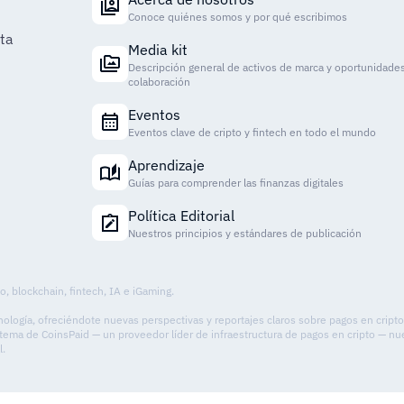
Conoce quiénes somos y por qué escribimos
ta
Media kit
Descripción general de activos de marca y oportunidade
colaboración
Eventos
Eventos clave de cripto y fintech en todo el mundo
Aprendizaje
Guías para comprender las finanzas digitales
Política Editorial
Nuestros principios y estándares de publicación
o, blockchain, fintech, IA e iGaming.
ecnología, ofreciéndote nuevas perspectivas y reportajes claros sobre pagos en cript
ema de CoinsPaid — un proveedor líder de infraestructura de pagos en cripto — nues
l.