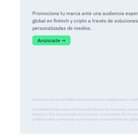
Promociona tu marca ante una audiencia exper
global en fintech y cripto a través de soluciones
personalizadas de medios.
Anúnciate →
Somos tu fuente confiable de perspectivas inteligentes en cript
CoinsPaid Media cubre el futuro del dinero, las finanzas y la t
RegTech, IA y la economía en evolución. Como parte del ecosist
profesionales y empresas que impulsan la transformación digita