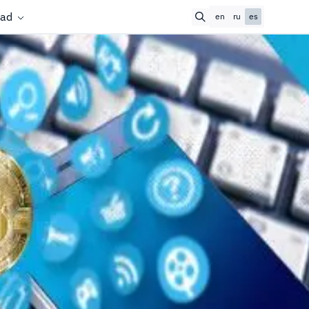
ad
en
ru
es