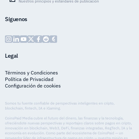
Nuestros principios y estándares de publicación
Síguenos
Legal
Términos y Condiciones
Política de Privacidad
Configuración de cookies
Somos tu fuente confiable de perspectivas inteligentes en cripto,
blockchain, fintech, IA e iGaming.
CoinsPaid Media cubre el futuro del dinero, las finanzas y la tecnología,
ofreciéndote nuevas perspectivas y reportajes claros sobre pagos en cripto,
innovación en blockchain, Web3, DeFi, finanzas integradas, RegTech, IA y la
economía en evolución. Como parte del ecosistema de CoinsPaid — un
proveedor líder de infraestructura de pagos en cripto — nuestra misión es