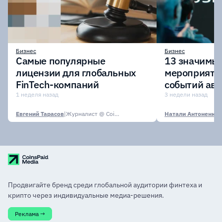
Бизнес
Бизнес
Самые популярные
13 значимых
лицензии для глобальных
мероприяти
FinTech-компаний
событий авг
1 неделя назад
3 недели назад
Евгений Тарасов
|
Журналист @ CoinsPaid Media
Натали Антоненко
|
Продвигайте бренд среди глобальной аудитории финтеха и
крипто через индивидуальные медиа-решения.
Реклама →