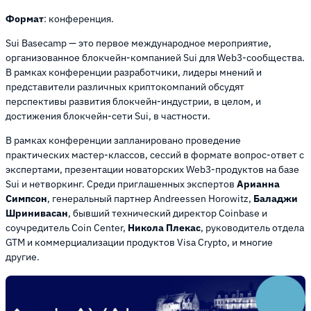
Формат
: конференция.
Sui Basecamp — это первое международное мероприятие,
организованное блокчейн-компанией Sui для Web3-сообщества.
В рамках конференции разработчики, лидеры мнений и
представители различных криптокомпаний обсудят
перспективы развития блокчейн-индустрии, в целом, и
достижения блокчейн-сети Sui, в частности.
В рамках конференции запланировано проведение
практических мастер-классов, сессий в формате вопрос-ответ с
экспертами, презентации новаторских Web3-продуктов на базе
Sui и нетворкинг. Среди приглашенных экспертов
Арианна
Симпсон
, генеральный партнер Andreessen Horowitz,
Баладжи
Шринивасан
, бывший технический директор Coinbase и
соучредитель Coin Center,
Никола Плекас
, руководитель отдела
GTM и коммерциализации продуктов Visa Crypto, и многие
другие.