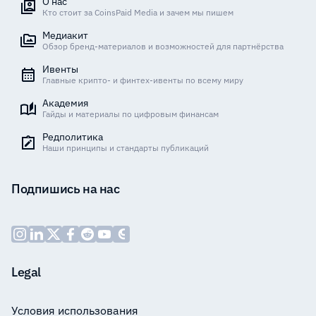
О нас
Кто стоит за CoinsPaid Media и зачем мы пишем
Медиакит
Обзор бренд-материалов и возможностей для партнёрства
Ивенты
Главные крипто- и финтех-ивенты по всему миру
Академия
Гайды и материалы по цифровым финансам
Редполитика
Наши принципы и стандарты публикаций
Подпишись на нас
Legal
Условия использования