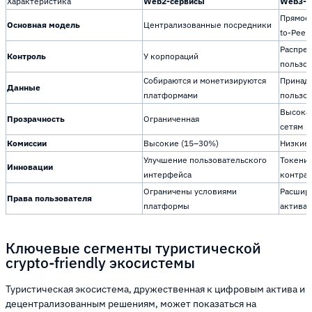
Характеристика
Web2-сервисы
Web3-с
Прямое 
Основная модель
Централизованные посредники
to-Peer)
Распре
Контроль
У корпораций
пользо
Собираются и монетизируются
Принад
Данные
платформами
пользо
Высокая
Прозрачность
Ограниченная
сетям
Комиссии
Высокие (15–30%)
Низкие 
Улучшение пользовательского
Токениз
Инновации
интерфейса
контра
Ограничены условиями
Расшире
Права пользователя
платформы
активам
Ключевые сегменты туристической
crypto-friendly экосистемы
Туристическая экосистема, дружественная к цифровым актива и
децентрализованным решениям, может показаться на