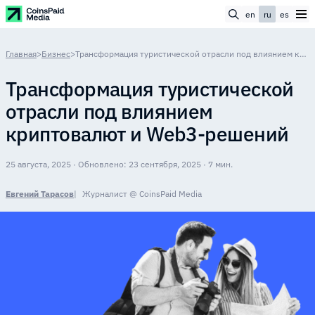
en
ru
es
Главная
>
Бизнес
>
Трансформация туристической отрасли под влиянием криптовалют и Web3-решений
Трансформация туристической
отрасли под влиянием
криптовалют и Web3-решений
25 августа, 2025 · Обновлено: 23 сентября, 2025 · 7 мин.
Евгений Тарасов
Журналист @ CoinsPaid Media