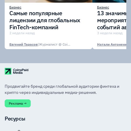
Бизнес
Бизнес
Самые популярные
13 значимых
лицензии для глобальных
мероприяти
FinTech-компаний
событий авг
2 недели назад
3 недели назад
Евгений Тарасов
|
Журналист @ CoinsPaid Media
Натали Антоненко
|
Продвигайте бренд среди глобальной аудитории финтеха и
крипто через индивидуальные медиа-решения.
Реклама →
Ресурсы