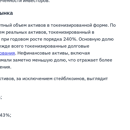
еченности инвесторов.
рынка
упный объем активов в токенизированной форме. По
ем реальных активов, токенизированный в
, при годовом росте порядка 240%. Основную долю
ежде всего токенизированные долговые
тования
. Нефинансовые активы, включая
имали заметно меньшую долю, что отражает более
ения.
тивов, за исключением стейблкоинов, выглядит
;
,43%;