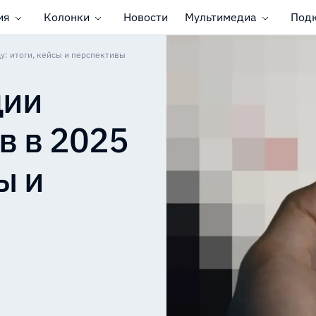
ия
Колонки
Новости
Мультимедиа
Под
у: итоги, кейсы и перспективы
ции
в в 2025
ы и