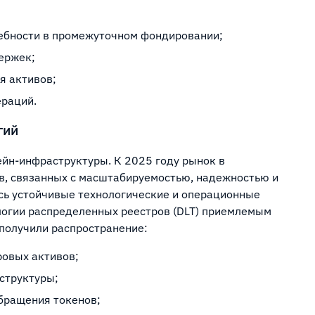
ребности в промежуточном фондировании;
ержек;
я активов;
ераций.
гий
ейн-инфраструктуры. К 2025 году рынок в
в, связанных с масштабируемостью, надежностью и
сь устойчивые технологические и операционные
логии распределенных реестров (DLT) приемлемым
 получили распространение:
ровых активов;
структуры;
бращения токенов;