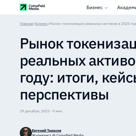
Бизнес
Академ
Главная
>
Бизнес
>
Рынок токенизации реальных активов в 2025 год
Рынок токениза
реальных активо
году: итоги, кейс
перспективы
29 декабря, 2025 · 9 мин.
Евгений Тарасов
Журналист @ CoinsPaid Media