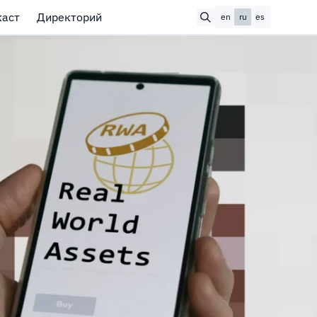
каст
Директорий
en
ru
es