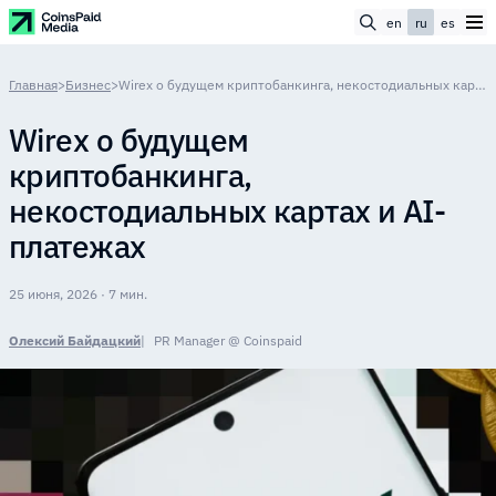
en
ru
es
Главная
>
Бизнес
>
Wirex о будущем криптобанкинга, некостодиальных картах и AI-платежах
Wirex о будущем
криптобанкинга,
некостодиальных картах и AI-
платежах
25 июня, 2026 · 7 мин.
Олексий Байдацкий
PR Manager @ Coinspaid