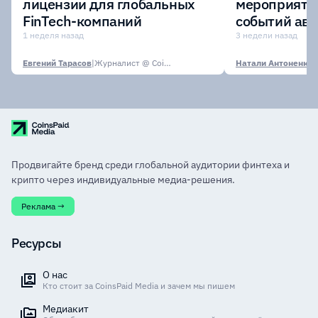
лицензии для глобальных
мероприяти
FinTech-компаний
событий авг
1 неделя назад
3 недели назад
Евгений Тарасов
|
Журналист @ CoinsPaid Media
Натали Антоненко
|
Продвигайте бренд среди глобальной аудитории финтеха и
крипто через индивидуальные медиа-решения.
Реклама →
Ресурсы
О нас
Кто стоит за CoinsPaid Media и зачем мы пишем
Медиакит