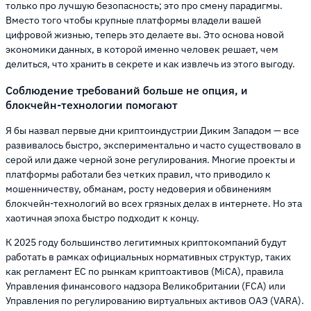
только про лучшую безопасность; это про смену парадигмы.
Вместо того чтобы крупные платформы владели вашей
цифровой жизнью, теперь это делаете вы. Это основа новой
экономики данных, в которой именно человек решает, чем
делиться, что хранить в секрете и как извлечь из этого выгоду.
Соблюдение требований больше не опция, и
блокчейн-технологии помогают
Я бы назвал первые дни криптоиндустрии Диким Западом — все
развивалось быстро, экспериментально и часто существовало в
серой или даже черной зоне регулирования. Многие проекты и
платформы работали без четких правил, что приводило к
мошенничеству, обманам, росту недоверия и обвинениям
блокчейн-технологий во всех грязных делах в интернете. Но эта
хаотичная эпоха быстро подходит к концу.
К 2025 году большинство легитимных криптокомпаний будут
работать в рамках официальных нормативных структур, таких
как регламент ЕС по рынкам криптоактивов (MiCA), правила
Управления финансового надзора Великобритании (FCA) или
Управления по регулированию виртуальных активов ОАЭ (VARA).