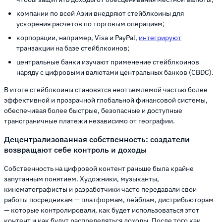
компании по всей Азии внедряют стейблкоины для
ускорения расчетов по торговым операциям;
корпорации, например, Visa и PayPal,
интегрируют
транзакции на базе стейблкоинов;
центральные банки изучают применение стейблкоинов
наряду с цифровыми валютами центральных банков (CBDC).
В итоге стейблкоины становятся неотъемлемой частью более
эффективной и прозрачной глобальной финансовой системы,
обеспечивая более быстрые, безопасные и доступные
трансграничные платежи независимо от географии.
Децентрализованная собственность: создатели
возвращают себе контроль и доходы
Собственность на цифровой контент раньше была крайне
запутанным понятием. Художники, музыканты,
кинематографисты и разработчики часто передавали свои
работы посредникам — платформам, лейблам, дистрибьюторам
— которые контролировали, как будет использоваться этот
контент и как будут распределяться доходы. После того как