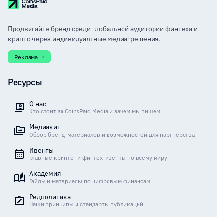
Продвигайте бренд среди глобальной аудитории финтеха и
крипто через индивидуальные медиа-решения.
Реклама →
Ресурсы
О нас
Кто стоит за CoinsPaid Media и зачем мы пишем
Медиакит
Обзор бренд-материалов и возможностей для партнёрства
Ивенты
Главные крипто- и финтех-ивенты по всему миру
Академия
Гайды и материалы по цифровым финансам
Редполитика
Наши принципы и стандарты публикаций