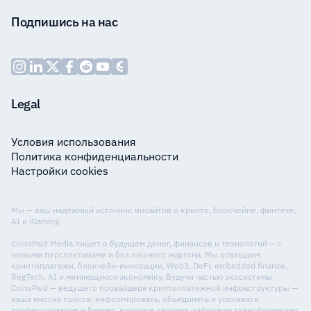
Подпишись на нас
Legal
Условия использования
Политика конфиденциальности
Настройки cookies
Мы — ваш надёжный источник инсайтов о крипто, блокчейне, финтехе,
AI и iGaming.
CoinsPaid Media пишет о будущем денег, финансов и технологий — с
новыми перспективами и без лишнего жаргона. Мы освещаем
криптоплатежи, блокчейн-инновации, Web3, DeFi, embedded finance,
RegTech, AI и меняющуюся экономику. Будучи частью экосистемы
CoinsPaid — ведущего провайдера криптоплатежной инфраструктуры —
наша миссия проста: информировать, объединять и усиливать
профессионалов и бизнес, которые двигают цифровую трансформацию.