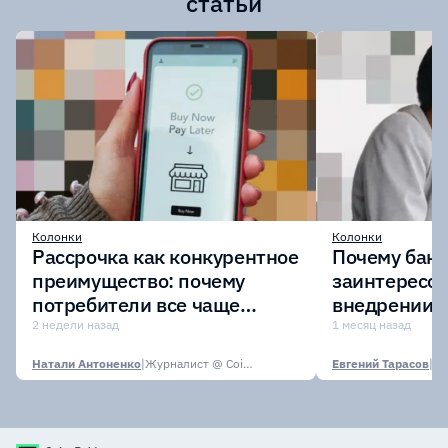
статьи
Колонки
Колонки
Рассрочка как конкурентное
Почему бан
преимущество: почему
заинтересов
потребители все чаще
внедрении
выбирают оплату частями?
токенизиро
2 недели назад
1 месяц назад
депозитов
Натали Антоненко
|
Журналист @ CoinsPaid Media
Евгений Тарасов
|