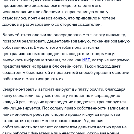
произведение оказывалось в мире, отследить его
использование или обеспечить справедливую оплату
становилось почти невозможно, что приводило к потере
доходов и разочарованию со стороны создателей.
Блокчейн-технологии же опосредовано меняют эту динамику,
позволяя реализовать децентрализованную, токенизированную
собственность. Вместо того чтобы полагаться на
централизованных посредников, создатели теперь могут
выпускать цифровые токены, такие как
NFT
, которые напрямую
представляют их права в блокчейн-сети. Такой подход дает
создателям безопасный и прозрачный способ управлять своими
работами и монетизировать их.
Смарт-контракты автоматизируют выплату роялти, благодаря
чему создатели получают оплату мгновенно и справедливо
каждый раз, когда их произведение продается, транслируется
или лицензируется. Поскольку право собственности записано в
неизменяемом реестре, споры о правах и случаи пиратства
становятся гораздо менее возможными. А долевая
собственность позволяет создателям делиться частью прав на
свои работы с фанатами или инвесторами, открывая новые