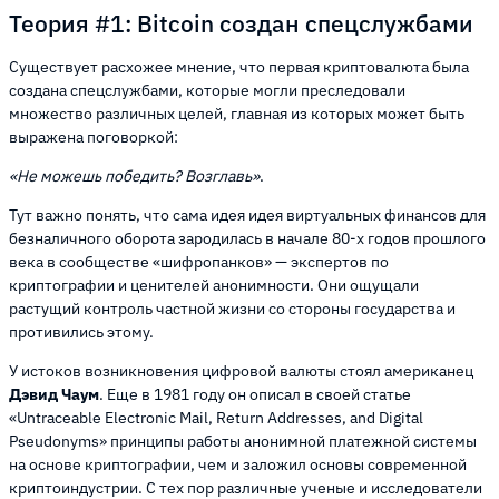
Теория #1: Bitcoin создан спецслужбами
Существует расхожее мнение, что первая криптовалюта была
создана спецслужбами, которые могли преследовали
множество различных целей, главная из которых может быть
выражена поговоркой:
«Не можешь победить? Возглавь»
.
Тут важно понять, что сама идея идея виртуальных финансов для
безналичного оборота зародилась в начале 80-х годов прошлого
века в сообществе «шифропанков» — экспертов по
криптографии и ценителей анонимности. Они ощущали
растущий контроль частной жизни со стороны государства и
противились этому.
У истоков возникновения цифровой валюты стоял американец
Дэвид Чаум
. Еще в 1981 году он описал в своей статье
«Untraceable Electronic Mail, Return Addresses, and Digital
Pseudonyms» принципы работы анонимной платежной системы
на основе криптографии, чем и заложил основы современной
криптоиндустрии. С тех пор различные ученые и исследователи