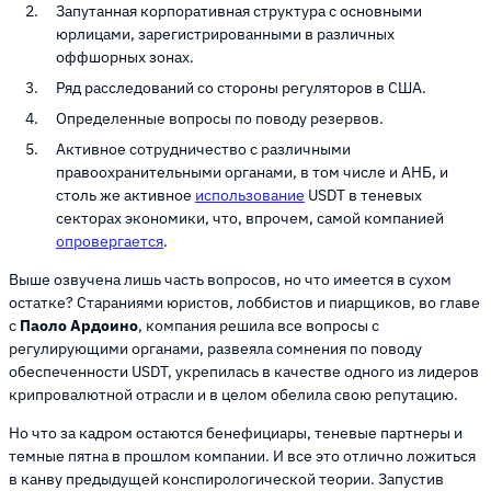
Запутанная корпоративная структура с основными
юрлицами, зарегистрированными в различных
оффшорных зонах.
Ряд расследований со стороны регуляторов в США.
Определенные вопросы по поводу резервов.
Активное сотрудничество с различными
правоохранительными органами, в том числе и АНБ, и
столь же активное
использование
USDT в теневых
секторах экономики, что, впрочем, самой компанией
опровергается
.
Выше озвучена лишь часть вопросов, но что имеется в сухом
остатке? Стараниями юристов, лоббистов и пиарщиков, во главе
с
Паоло Ардоино
, компания решила все вопросы с
регулирующими органами, развеяла сомнения по поводу
обеспеченности USDT, укрепилась в качестве одного из лидеров
крипровалютной отрасли и в целом обелила свою репутацию.
Но что за кадром остаются бенефициары, теневые партнеры и
темные пятна в прошлом компании. И все это отлично ложиться
в канву предыдущей конспирологической теории. Запустив