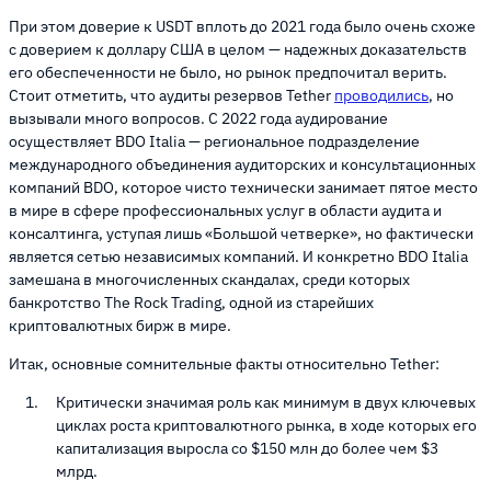
При этом доверие к USDT вплоть до 2021 года было очень схоже
с доверием к доллару США в целом — надежных доказательств
его обеспеченности не было, но рынок предпочитал верить.
Стоит отметить, что аудиты резервов Tether
проводились
, но
вызывали много вопросов. С 2022 года аудирование
осуществляет BDO Italia — региональное подразделение
международного объединения аудиторских и консультационных
компаний BDO, которое чисто технически занимает пятое место
в мире в сфере профессиональных услуг в области аудита и
консалтинга, уступая лишь «Большой четверке», но фактически
является сетью независимых компаний. И конкретно BDO Italia
замешана в многочисленных скандалах, среди которых
банкротство The Rock Trading, одной из старейших
криптовалютных бирж в мире.
Итак, основные сомнительные факты относительно Tether:
Критически значимая роль как минимум в двух ключевых
циклах роста криптовалютного рынка, в ходе которых его
капитализация выросла со $150 млн до более чем $3
млрд.