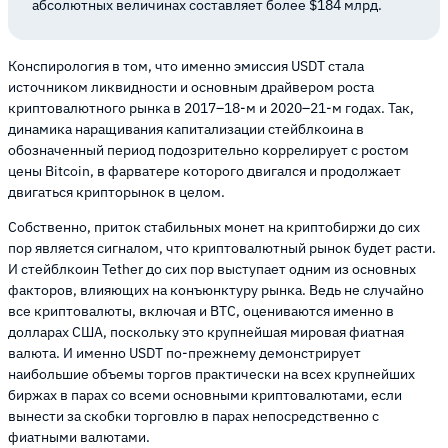
абсолютных величинах составляет более $184 млрд.
Конспирология в том, что именно эмиссия USDT стала
источником ликвидности и основным драйвером роста
криптовалютного рынка в 2017–18-м и 2020–21-м годах. Так,
динамика наращивания капитализации стейблкоина в
обозначенный период подозрительно коррелирует с ростом
цены Bitcoin, в фарватере которого двигался и продолжает
двигаться крипторынок в целом.
Собственно, приток стабильных монет на криптобиржи до сих
пор является сигналом, что криптовалютный рынок будет расти.
И стейблкоин Tether до сих пор выступает одним из основных
факторов, влияющих на конъюнктуру рынка. Ведь не случайно
все криптовалюты, включая и BTC, оцениваются именно в
долларах США, поскольку это крупнейшая мировая фиатная
валюта. И именно USDT по-прежнему демонстрирует
наибольшие объемы торгов практически на всех крупнейших
биржах в парах со всеми основными криптовалютами, если
вынести за скобки торговлю в парах непосредственно с
фиатными валютами.