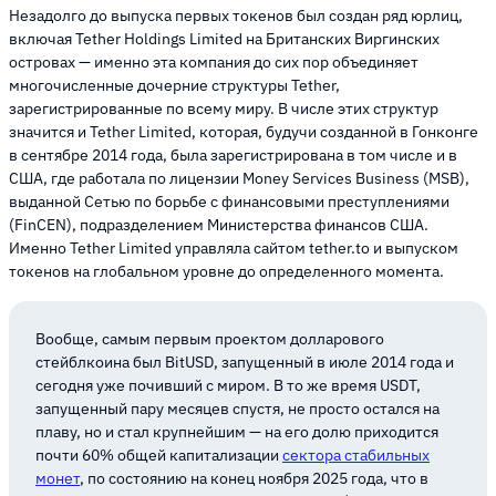
Незадолго до выпуска первых токенов был создан ряд юрлиц,
включая Tether Holdings Limited на Британских Виргинских
островах — именно эта компания до сих пор объединяет
многочисленные дочерние структуры Tether,
зарегистрированные по всему миру. В числе этих структур
значится и Tether Limited, которая, будучи созданной в Гонконге
в сентябре 2014 года, была зарегистрирована в том числе и в
США, где работала по лицензии Money Services Business (MSB),
выданной Сетью по борьбе с финансовыми преступлениями
(FinCEN), подразделением Министерства финансов США.
Именно Tether Limited управляла сайтом tether.to и выпуском
токенов на глобальном уровне до определенного момента.
Вообще, самым первым проектом долларового
стейблкоина был BitUSD, запущенный в июле 2014 года и
сегодня уже почивший с миром. В то же время USDT,
запущенный пару месяцев спустя, не просто остался на
плаву, но и стал крупнейшим — на его долю приходится
почти 60% общей капитализации
сектора стабильных
монет
, по состоянию на конец ноября 2025 года, что в