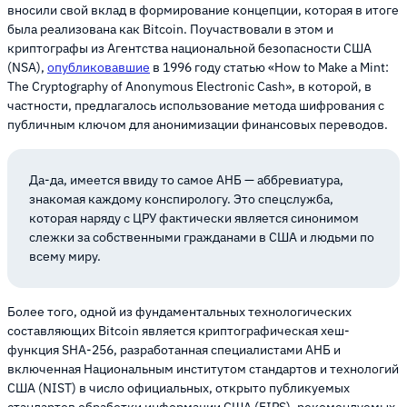
вносили свой вклад в формирование концепции, которая в итоге
была реализована как Bitcoin. Поучаствовали в этом и
криптографы из Агентства национальной безопасности США
(NSA),
опубликовавшие
в 1996 году статью «How to Make a Mint:
The Cryptography of Anonymous Electronic Cash», в которой, в
частности, предлагалось использование метода шифрования с
публичным ключом для анонимизации финансовых переводов.
Да-да, имеется ввиду то самое АНБ — аббревиатура,
знакомая каждому конспирологу. Это спецслужба,
которая наряду с ЦРУ фактически является синонимом
слежки за собственными гражданами в США и людьми по
всему миру.
Более того, одной из фундаментальных технологических
составляющих Bitcoin является криптографическая хеш-
функция SHA-256, разработанная специалистами АНБ и
включенная Национальным институтом стандартов и технологий
США (NIST) в число официальных, открыто публикуемых
стандартов обработки информации США (FIPS), рекомендуемых