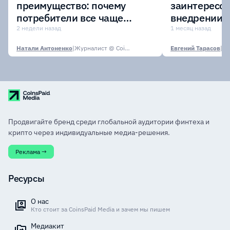
преимущество: почему
заинтересов
потребители все чаще
внедрении
выбирают оплату частями?
токенизиро
2 недели назад
1 месяц назад
депозитов
Натали Антоненко
|
Журналист @ CoinsPaid Media
Евгений Тарасов
|
Продвигайте бренд среди глобальной аудитории финтеха и
крипто через индивидуальные медиа-решения.
Реклама →
Ресурсы
О нас
Кто стоит за CoinsPaid Media и зачем мы пишем
Медиакит