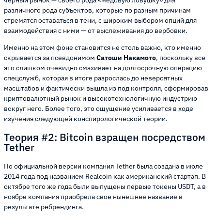
различного рода субъектов, которые по разным причинам
стремятся оставаться в тени, с широким выбором опций для
взаимодействия с ними — от выслеживания до вербовки.
Именно на этом фоне становится не столь важно, кто именно
скрывается за псевдонимом
Сатоши Накамото
, поскольку все
это слишком очевидно смахивает на долгосрочную операцию
спецслужб, которая в итоге разрослась до невероятных
масштабов и фактически вышла из под контроля, сформировав
криптовалютный рынок и высокотехнологичную индустрию
вокруг него. Более того, это ощущение усиливается в ходе
изучения следующей конспирологической теории.
Теория #2: Bitcoin взращен посредством
Tether
По официальной версии компания Tether была создана в июле
2014 года под названием Realcoin как американский стартап. В
октябре того же года были выпущены первые токены USDT, а в
ноябре компания приобрела свое нынешнее название в
результате ребрендинга.