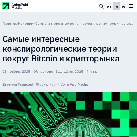
en
ru
es
Главная
>
Колонки
>
Самые интересные конспирологические теории вокруг Bitcoin и крипторынка
Самые интересные
конспирологические теории
вокруг Bitcoin и крипторынка
28 ноября, 2025 · Обновлено: 1 декабря, 2025 · 9 мин.
Евгений Тарасов
Журналист @ CoinsPaid Media