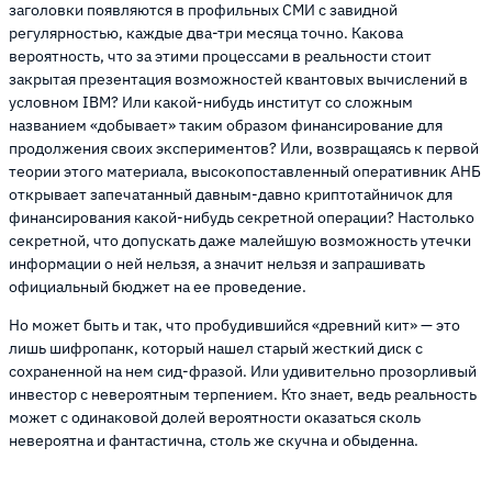
заголовки появляются в профильных СМИ с завидной
регулярностью, каждые два-три месяца точно. Какова
вероятность, что за этими процессами в реальности стоит
закрытая презентация возможностей квантовых вычислений в
условном IBM? Или какой-нибудь институт со сложным
названием «добывает» таким образом финансирование для
продолжения своих экспериментов? Или, возвращаясь к первой
теории этого материала, высокопоставленный оперативник АНБ
открывает запечатанный давным-давно криптотайничок для
финансирования какой-нибудь секретной операции? Настолько
секретной, что допускать даже малейшую возможность утечки
информации о ней нельзя, а значит нельзя и запрашивать
официальный бюджет на ее проведение.
Но может быть и так, что пробудившийся «древний кит» — это
лишь шифропанк, который нашел старый жесткий диск с
сохраненной на нем сид-фразой. Или удивительно прозорливый
инвестор с невероятным терпением. Кто знает, ведь реальность
может с одинаковой долей вероятности оказаться сколь
невероятна и фантастична, столь же скучна и обыденна.