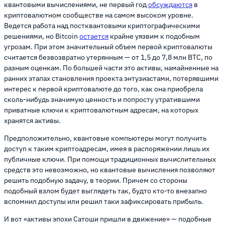
квантовыми вычислениями, не первый год
обсуждаются
в
криптовалютном сообществе на самом высоком уровне.
Ведется работа над постквантовыми криптографическими
решениями, но Bitcoin
остается
крайне уязвим к подобным
угрозам. При этом значительный объем первой криптовалюты
считается безвозвратно утерянным — от 1,5 до 7,8 млн BTC, по
разным оценкам. По большей части это активы, намайненные на
ранних этапах становления проекта энтузиастами, потерявшими
интерес к первой криптовалюте до того, как она приобрела
сколь-нибудь значимую ценность и попросту утратившими
приватные ключи к криптовалютным адресам, на которых
хранятся активы.
Предположительно, квантовые компьютеры могут получить
доступ к таким криптоадресам, имея в распоряжении лишь их
публичные ключи. При помощи традиционных вычислительных
средств это невозможно, но квантовые вычисления позволяют
решить подобную задачу, в теории. Причем со стороны
подобный взлом будет выглядеть так, будто кто-то внезапно
вспомнил доступы или решил таки зафиксировать прибыль.
И вот «активы эпохи Сатоши пришли в движение» — подобные