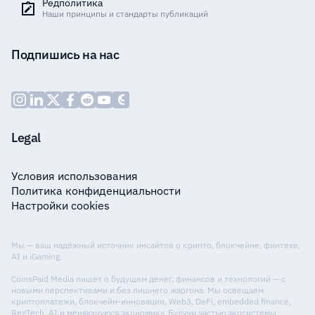
Редполитика
Наши принципы и стандарты публикаций
Подпишись на нас
Legal
Условия использования
Политика конфиденциальности
Настройки cookies
Мы — ваш надёжный источник инсайтов о крипто, блокчейне, финтехе,
AI и iGaming.
CoinsPaid Media пишет о будущем денег, финансов и технологий — с
новыми перспективами и без лишнего жаргона. Мы освещаем
криптоплатежи, блокчейн-инновации, Web3, DeFi, embedded finance,
RegTech, AI и меняющуюся экономику. Будучи частью экосистемы