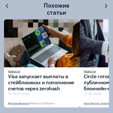
Похожие
статьи
Новости
Новости
Visa запускает выплаты в
Circle готов
стейблкоинах и пополнение
публичному 
счетов через zerohash
блокчейн-се
участии кр
20 часов назад
21 час назад
финансовых
Молли Вилсон
|
Media Contributor
Ана Бустос Гарсия
|
M