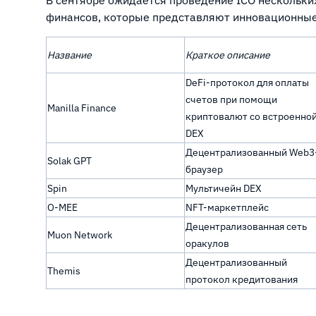
финансов, которые представляют инновационные
Название
Краткое описание
DeFi-протокол для оплаты
счетов при помощи
Manilla Finance
криптовалют со встроенно
DEX
Децентрализованный Web3
Solak GPT
браузер
Spin
Мультичейн DEX
O-MEE
NFT-маркетплейс
Децентрализованная сеть
Muon Network
оракулов
Децентрализованный
Themis
протокол кредитования