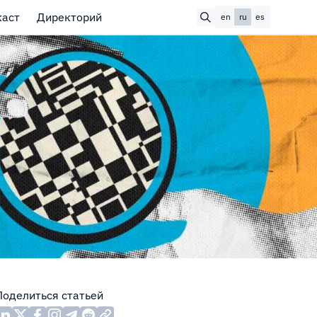
каст
Директорий
en
ru
es
Поделиться статьей