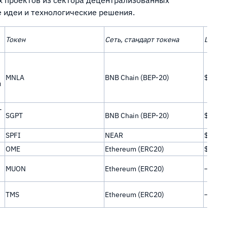
 идеи и технологические решения.
Токен
Сеть, стандарт токена
Цена
MNLA
BNB Chain (BEP-20)
$0,04
й
-
SGPT
BNB Chain (BEP-20)
$0,007
SPFI
NEAR
$0,05
OME
Ethereum (ERC20)
$0,05
MUON
Ethereum (ERC20)
—
TMS
Ethereum (ERC20)
—