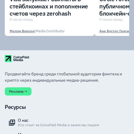
стейблкоинах и пополнение
публичному 
счетов через zerohash
блокчейн-се
участии кр
8 часов назад
9 часов назад
финансовых
Молли Вилсон
|
Media Contributor
Ана Бустос Гарсия
|
M
Продвигайте бренд среди глобальной аудитории финтеха и
крипто через индивидуальные медиа-решения.
Реклама →
Ресурсы
О нас
Кто стоит за CoinsPaid Media и зачем мы пишем