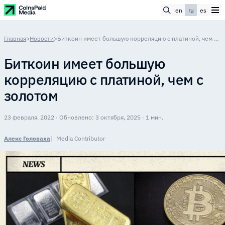
en
ru
es
Главная
>
Новости
>
Биткоин имеет большую корреляцию с платиной, чем с золотом
Биткоин имеет большую
корреляцию с платиной, чем с
золотом
23 февраля, 2022 · Обновлено: 3 октября, 2025 · 1 мин.
Алекс Головаха
Media Contributor