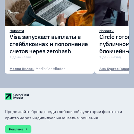
Новости
Новости
Visa запускает выплаты в
Circle готов
стейблкоинах и пополнение
публичному 
счетов через zerohash
блокчейн-се
участии кр
1 день назад
1 день назад
финансовых
Молли Вилсон
|
Media Contributor
Ана Бустос Гарсия
|
M
Продвигайте бренд среди глобальной аудитории финтеха и
крипто через индивидуальные медиа-решения.
Реклама →