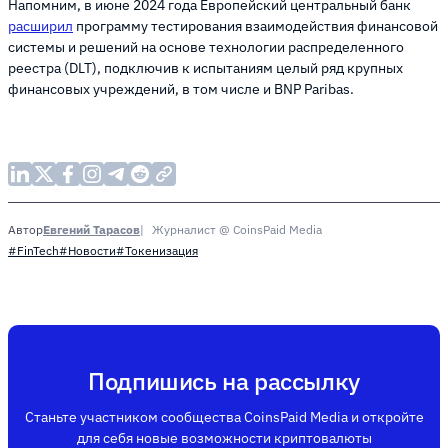
Напомним, в июне 2024 года Европейский центральный банк
расширил
программу тестирования взаимодействия финансовой
системы и решений на основе технологии распределенного
реестра (DLT), подключив к испытаниям целый ряд крупных
финансовых учреждений, в том числе и BNP Paribas.
Евгений Тарасов
Журналист @ CoinsPaid Media
Автор
#FinTech
#Новости
#Токенизация
Подпишись на рассылку
Станьте участником сообщества CoinsPaid Media и откройте
для себя новые возможности криптовалюты