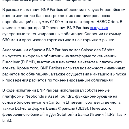
В рамках испытания BNP Paribas обеспечил выпуск Европейским
инвестиционным банком трехлетних токенизированных
еврооблигаций на сумму €100 млн на платформе HSBC Orion. В
качестве оператора DLT-решения BNP Paribas
выпустил
суверенные токенизированные облигации Словении на сумму
€30 млн и организовал торги активом на вторичном рынке.
Аналогичным образом BNP Paribas помог Caisse des Dépôts
выпустить цифровые облигации на платформе токенизации
Euroclear (D-FMI), выступив в качестве эмитента и платежного
агента. Кроме того, BNP Paribas испытал возможности наличных
расчетов по облигациям, а также осуществил имитацию выпуска
и проведения расчетов по токенизированным облигациям.
В ходе испытаний BNP Paribas использовал собственные
платформы Neobonds и AssetFoundry, функционирующие на
основе блокчейн-сетей Canton и Ethereum, соответственно, а
также DLT-платформы Банка Франции (DL3S), Немецкого
федерального банка (Trigger Solution) и Банка Италии (TIPS Hash-
Link).