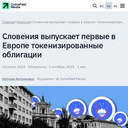
en
ru
es
Главная
>
Новости
>
Словения выпускает первые в Европе токенизированные облигации
Словения выпускает первые в
Европе токенизированные
облигации
30 июля, 2024 · Обновлено: 3 октября, 2025 · 2 мин.
Натали Антоненко
Журналист @ CoinsPaid Media