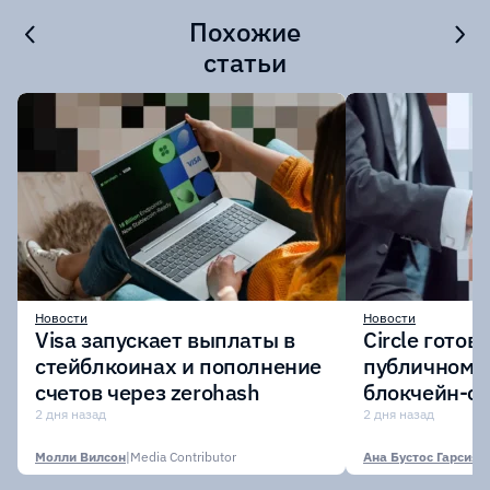
Похожие
статьи
Новости
Новости
Visa запускает выплаты в
Circle готов
стейблкоинах и пополнение
публичному 
счетов через zerohash
блокчейн-се
участии кр
2 дня назад
2 дня назад
финансовых
Молли Вилсон
|
Media Contributor
Ана Бустос Гарсия
|
M