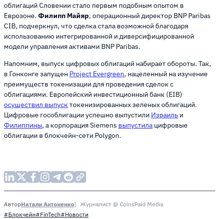
облигаций Словении стало первым подобным опытом в
Еврозоне.
Филипп Майяр
, операционный директор BNP Paribas
CIB, подчеркнул, что сделка стала возможной благодаря
использованию интегрированной и диверсифицированной
модели управления активами BNP Paribas.
Напомним, выпуск цифровых облигаций набирает обороты. Так,
в Гонконге запущен
Project Evergreen
, нацеленный на изучение
преимуществ токенизации для проведения сделок с
облигациями. Европейский инвестиционный банк (EIB)
осуществил выпуск
токенизированных зеленых облигаций.
Цифровые гособлигации успешно выпустили
Израиль
и
Филиппины
, а корпорация Siemens
выпустила
цифровые
облигации в блокчейн-сети Polygon.
Натали Антоненко
Журналист @ CoinsPaid Media
Автор
#Блокчейн
#FinTech
#Новости