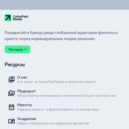
Продвигайте бренд среди глобальной аудитории финтеха и
крипто через индивидуальные медиа-решения.
Реклама →
Ресурсы
О нас
Кто стоит за CoinsPaid Media и зачем мы пишем
Медиакит
Обзор бренд-материалов и возможностей для партнёрства
Ивенты
Главные крипто- и финтех-ивенты по всему миру
Академия
Гайды и материалы по цифровым финансам