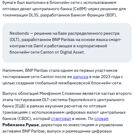
бумаге был выполнен в блокчейн-сети с использованием
оптовых денег центрального банка (CeBM) через решение для
токенизации DL3S, разработанное Банком Франции (BDF).
Neobonds — решение на базе распределенного реестра
(DLT), разработанное BNP Paribas на основе языка смарт-
контрактов Daml и работающее в корпоративной
блокчейн-сети Canton от Digital Asset.
Напомним, BNP Paribas стала одним из первых участников
тестирования сети Canton после ее
запуска
в мае 2023 года с
целью создания глобальной межбанковской блокчейн-сети.
Выпуск облигаций Минфином Словении является частью второго
этапа тестирования DLT-системы Европейского центрального
банка (ЕЦБ) в рамках изучения расчетов по оптовым
транзакциям с использованием цифровых валют центральных
банков (CBDC), который
стартовал
в июне. По
словам
Робинзона Рушье
, директора по инвестициям и управлению
активами BNP Paribas, выпуск и размещение цифровых