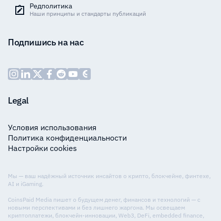
Редполитика
Наши принципы и стандарты публикаций
Подпишись на нас
Legal
Условия использования
Политика конфиденциальности
Настройки cookies
Мы — ваш надёжный источник инсайтов о крипто, блокчейне, финтехе,
AI и iGaming.
CoinsPaid Media пишет о будущем денег, финансов и технологий — с
новыми перспективами и без лишнего жаргона. Мы освещаем
криптоплатежи, блокчейн-инновации, Web3, DeFi, embedded finance,