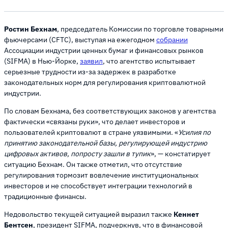
Ростин Бехнам
, председатель Комиссии по торговле товарными
фьючерсами (CFTC), выступая на ежегодном
собрании
Ассоциации индустрии ценных бумаг и финансовых рынков
(SIFMA) в Нью-Йорке,
заявил
, что агентство испытывает
серьезные трудности из-за задержек в разработке
законодательных норм для регулирования криптовалютной
индустрии.
По словам Бехнама, без соответствующих законов у агентства
фактически «связаны руки», что делает инвесторов и
пользователей криптовалют в стране уязвимыми. «
Усилия по
принятию законодательной базы, регулирующей индустрию
цифровых активов, попросту зашли в тупик
», — констатирует
ситуацию Бехнам. Он также отметил, что отсутствие
регулирования тормозит вовлечение институциональных
инвесторов и не способствует интеграции технологий в
традиционные финансы.
Недовольство текущей ситуацией выразил также
Кеннет
Бентсен
, президент SIFMA, подчеркнув, что в финансовой