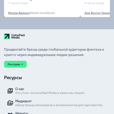
участии кр
7 часов назад
8 часов назад
финансовых
Молли Вилсон
|
Media Contributor
Ана Бустос Гарсия
|
M
Продвигайте бренд среди глобальной аудитории финтеха и
крипто через индивидуальные медиа-решения.
Реклама →
Ресурсы
О нас
Кто стоит за CoinsPaid Media и зачем мы пишем
Медиакит
Обзор бренд-материалов и возможностей для партнёрства
Ивенты