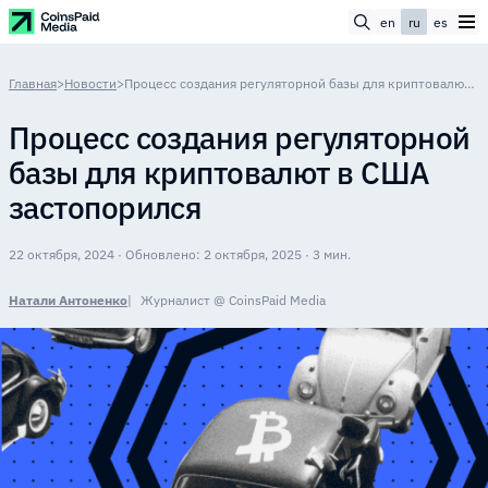
en
ru
es
Главная
>
Новости
>
Процесс создания регуляторной базы для криптовалют в США застопорился
Процесс создания регуляторной
базы для криптовалют в США
застопорился
22 октября, 2024 · Обновлено: 2 октября, 2025 · 3 мин.
Натали Антоненко
Журналист @ CoinsPaid Media