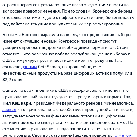
отрасли нарастает разочарование из-за отсутствия ясности по
вопросам правоприменения. По его словам, брокерские фирмы
отказываются иметь дело с цифровыми активами, боясь попасть
под действие текущих принудительных мер регулирования.
Бехнам и Бентсен выразили надежду, что предстоящие выборы
изменят ситуацию и новый Конгресс и президент смогут
ускорить процесс внедрения необходимых нормативов. Стоит
отметить, что возможная победа республиканцев на выборах в
США стимулирует рост инвестиций в криптопродукты. Так,
согласно
данным
CoinShares, на прошлой неделе
инвестиционные продукты на базе цифровых активов получили
$2,2 млрд.
Однако не все чиновники в США придерживаются мнения, что
криптовалютный рынок нуждается в регуляторных нормах. Так,
Нил Кашкари
, президент Федерального резерва Миннеаполиса,
заявил
, что криптовалюта способствует преступной активности,
затрудняет контроль за финансовыми потоками и цифровые
активы никогда не смогут стать частью финансовой системы. По
его мнению, криптовалюты надо запретить, а не пытаться
регулировать. Свои высказывания Кашкари подкрепил
отчетом