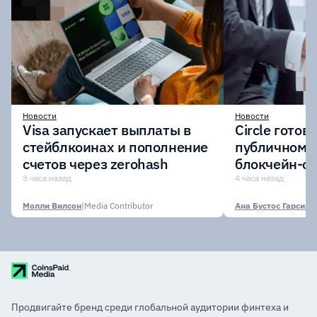
Новости
Новости
Visa запускает выплаты в
Circle готов
стейблкоинах и пополнение
публичному 
счетов через zerohash
блокчейн-се
участии кр
3 часа назад
4 часа назад
финансовых
Молли Вилсон
|
Media Contributor
Ана Бустос Гарсия
|
M
Продвигайте бренд среди глобальной аудитории финтеха и