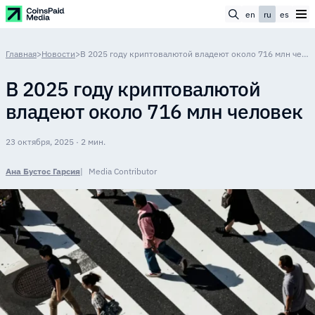
en
ru
es
Главная
>
Новости
>
В 2025 году криптовалютой владеют около 716 млн человек
В 2025 году криптовалютой
владеют около 716 млн человек
23 октября, 2025 · 2 мин.
Ана Бустос Гарсия
Media Contributor