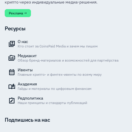
крипто через индивидуальные медиа-решения.
Реклама →
Ресурсы
О нас
Кто стоит за CoinsPaid Media и зачем мы пишем
Медиакит
Обзор бренд-материалов и возможностей для партнёрства
Ивенты
Главные крипто- и финтех-ивенты по всему миру
Академия
Гайды и материалы по цифровым финансам
Редполитика
Наши принципы и стандарты публикаций
Подпишись на нас