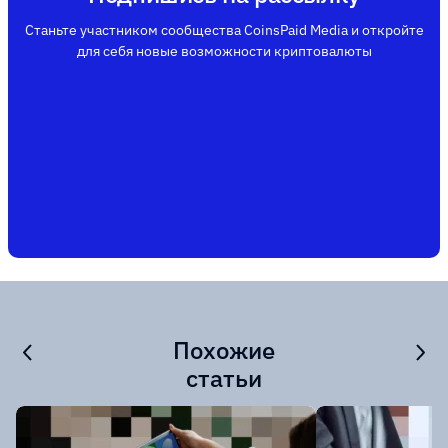
Станьте участником сообщества CoinsPaid Media и откройте
для себя новые возможности криптовалюты
Похожие
статьи