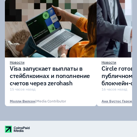
Новости
Новости
Visa запускает выплаты в
Circle готов
стейблкоинах и пополнение
публичному 
счетов через zerohash
блокчейн-се
участии кр
15 часов назад
16 часов назад
финансовых
Молли Вилсон
|
Media Contributor
Ана Бустос Гарсия
|
M