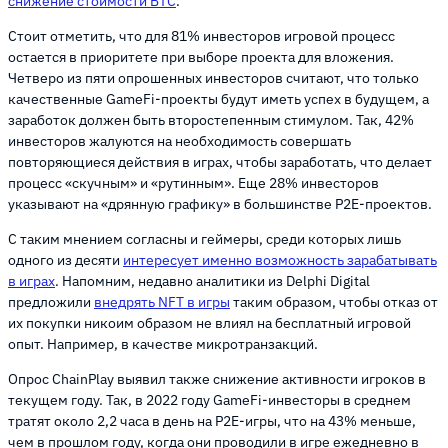
снижение стоимости BTC
.
Стоит отметить, что для 81% инвесторов игровой процесс
остается в приоритете при выборе проекта для вложения.
Четверо из пяти опрошенных инвесторов считают, что только
качественные GameFi-проекты будут иметь успех в будущем, а
заработок должен быть второстепенным стимулом. Так, 42%
инвесторов жалуются на необходимость совершать
повторяющиеся действия в играх, чтобы заработать, что делает
процесс «скучным» и «рутинным». Еще 28% инвесторов
указывают на «дрянную графику» в большинстве P2E-проектов.
С таким мнением согласны и геймеры, среди которых лишь
одного из десяти
интересует именно возможность зарабатывать
в играх
. Напомним, недавно аналитики из Delphi Digital
предложили
внедрять NFT в игры
таким образом, чтобы отказ от
их покупки никоим образом не влиял на бесплатный игровой
опыт. Например, в качестве микротранзакций.
Опрос ChainPlay выявил также снижение активности игроков в
текущем году. Так, в 2022 году GameFi-инвесторы в среднем
тратят около 2,2 часа в день на P2E-игры, что на 43% меньше,
чем в прошлом году, когда они проводили в игре ежедневно в