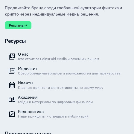
Продвигайте бренд среди глобальной аудитории финтеха и
крипто через индивидуальные медиа-решения.
Реклама →
Ресурсы
О нас
Кто стоит за CoinsPaid Media и зачем мы пишем
Медиакит
Обзор бренд-материалов и возможностей для партнёрства
Ивенты
Главные крипто- и финтех-ивенты по всему миру
Академия
Гайды и материалы по цифровым финансам
Редполитика
Наши принципы и стандарты публикаций
Подпишись на нас