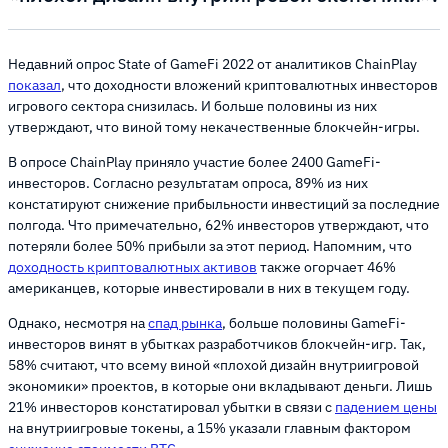
Недавний опрос State of GameFi 2022 от аналитиков ChainPlay
показал
, что доходности вложений криптовалютных инвесторов
игрового сектора снизилась. И больше половины из них
утверждают, что виной тому некачественные блокчейн-игры.
В опросе ChainPlay приняло участие более 2400 GameFi-
инвесторов. Согласно результатам опроса, 89% из них
констатируют снижение прибыльности инвестиций за последние
полгода. Что примечательно, 62% инвесторов утверждают, что
потеряли более 50% прибыли за этот период. Напомним, что
доходность криптовалютных активов
также огорчает 46%
американцев, которые инвестировали в них в текущем году.
Однако, несмотря на
спад рынка
, больше половины GameFi-
инвесторов винят в убытках разработчиков блокчейн-игр. Так,
58% считают, что всему виной «плохой дизайн внутриигровой
экономики» проектов, в которые они вкладывают деньги. Лишь
21% инвесторов констатировал убытки в связи с
падением цены
на внутриигровые токены, а 15% указали главным фактором