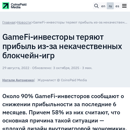
en
ru
es
Главная
>
Новости
>
GameFi-инвесторы теряют прибыль из-за некачественных блокчейн-игр
GameFi-инвесторы теряют
прибыль из-за некачественных
блокчейн-игр
29 августа, 2022 · Обновлено: 3 октября, 2025 · 3 мин.
Натали Антоненко
Журналист @ CoinsPaid Media
Около 90% GameFi-инвесторов сообщают о
снижении прибыльности за последние 6
месяцев. Причем 58% из них считают, что
основная причина такой ситуации —
«плохой дизайн внутриигровой экономики».