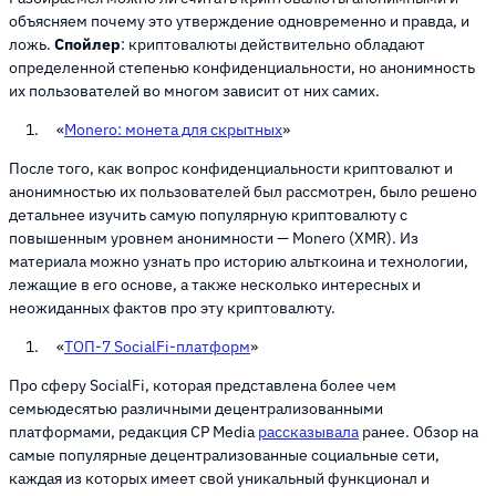
объясняем почему это утверждение одновременно и правда, и
ложь.
Спойлер
: криптовалюты действительно обладают
определенной степенью конфиденциальности, но анонимность
их пользователей во многом зависит от них самих.
«
Monero: монета для скрытных
»
После того, как вопрос конфиденциальности криптовалют и
анонимностью их пользователей был рассмотрен, было решено
детальнее изучить самую популярную криптовалюту с
повышенным уровнем анонимности — Monero (XMR). Из
материала можно узнать про историю альткоина и технологии,
лежащие в его основе, а также несколько интересных и
неожиданных фактов про эту криптовалюту.
«
ТОП-7 SocialFi-платформ
»
Про сферу SocialFi, которая представлена более чем
семьюдесятью различными децентрализованными
платформами, редакция CP Media
рассказывала
ранее. Обзор на
самые популярные децентрализованные социальные сети,
каждая из которых имеет свой уникальный функционал и