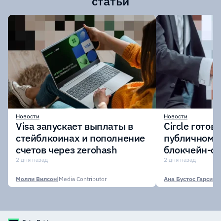
статьи
Новости
Новости
Visa запускает выплаты в
Circle готов
стейблкоинах и пополнение
публичному 
счетов через zerohash
блокчейн-се
участии кр
2 дня назад
2 дня назад
финансовых
Молли Вилсон
|
Media Contributor
Ана Бустос Гарсия
|
M