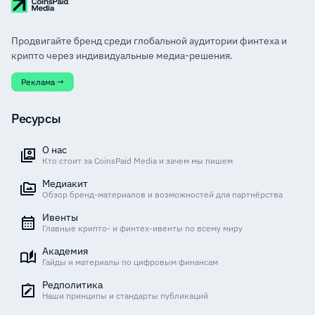
Продвигайте бренд среди глобальной аудитории финтеха и
крипто через индивидуальные медиа-решения.
Реклама →
Ресурсы
О нас
Кто стоит за CoinsPaid Media и зачем мы пишем
Медиакит
Обзор бренд-материалов и возможностей для партнёрства
Ивенты
Главные крипто- и финтех-ивенты по всему миру
Академия
Гайды и материалы по цифровым финансам
Редполитика
Наши принципы и стандарты публикаций