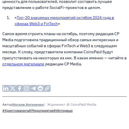
ценность для пользователей, позволит составить лучшее
представление о работе SocialFi-проектов в целом.
«
Топ-20 значимых мероприятий октября 2024 года в
сферах Web3 и FinTech
»
Самое время строить планы на октябрь, поэтому редакция CP
Media подготовила традиционный обзор самых интересных и
масштабных событий в сферах FinTech и Web3 в следующем
месяце. К слову, представители компании CoinsPaid будут
присутствовать на некоторых из них. В каких именно — читайте в
отдельном материале
редакции CP Media.
Натали Антоненко
Журналист @ CoinsPaid Media
Автор
#Криптовалюта
#Мероприятия
#Интервью