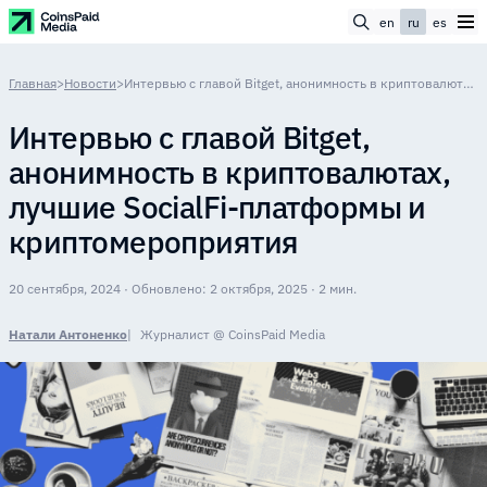
en
ru
es
Главная
>
Новости
>
Интервью с главой Bitget, анонимность в криптовалютах, лучшие SocialFi-платформы и криптомероприятия
Интервью с главой Bitget,
анонимность в криптовалютах,
лучшие SocialFi-платформы и
криптомероприятия
20 сентября, 2024 · Обновлено: 2 октября, 2025 · 2 мин.
Натали Антоненко
Журналист @ CoinsPaid Media