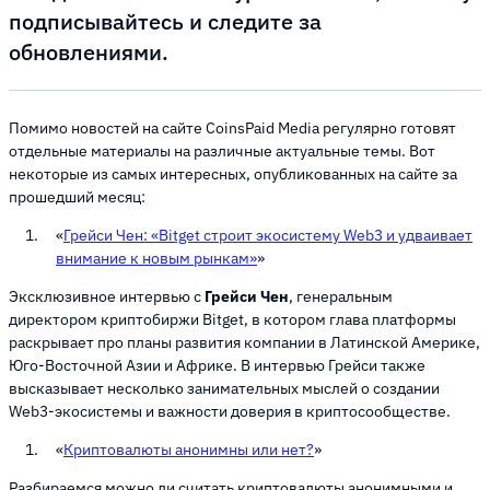
подписывайтесь и следите за
обновлениями.
Помимо новостей на сайте CoinsPaid Media регулярно готовят
отдельные материалы на различные актуальные темы. Вот
некоторые из самых интересных, опубликованных на сайте за
прошедший месяц:
«
Грейси Чен: «Bitget строит экосистему Web3 и удваивает
внимание к новым рынкам»
»
Эксклюзивное интервью с
Грейси Чен
, генеральным
директором криптобиржи Bitget, в котором глава платформы
раскрывает про планы развития компании в Латинской Америке,
Юго-Восточной Азии и Африке. В интервью Грейси также
высказывает несколько занимательных мыслей о создании
Web3-экосистемы и важности доверия в криптосообществе.
«
Криптовалюты анонимны или нет?
»
Разбираемся можно ли считать криптовалюты анонимными и