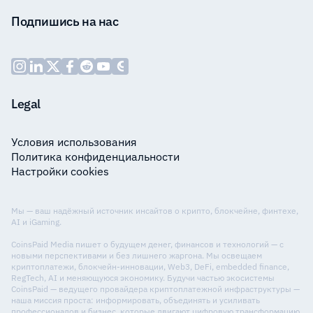
Подпишись на нас
Legal
Условия использования
Политика конфиденциальности
Настройки cookies
Мы — ваш надёжный источник инсайтов о крипто, блокчейне, финтехе,
AI и iGaming.
CoinsPaid Media пишет о будущем денег, финансов и технологий — с
новыми перспективами и без лишнего жаргона. Мы освещаем
криптоплатежи, блокчейн-инновации, Web3, DeFi, embedded finance,
RegTech, AI и меняющуюся экономику. Будучи частью экосистемы
CoinsPaid — ведущего провайдера криптоплатежной инфраструктуры —
наша миссия проста: информировать, объединять и усиливать
профессионалов и бизнес, которые двигают цифровую трансформацию.