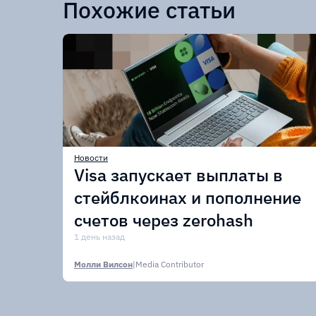
Похожие статьи
Новости
Visa запускает выплаты в
стейблкоинах и пополнение
счетов через zerohash
1 день назад
Молли Вилсон
|
Media Contributor