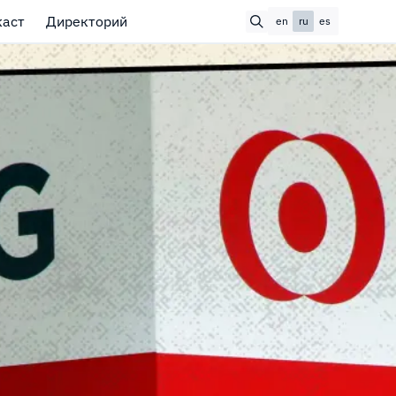
каст
Директорий
en
ru
es