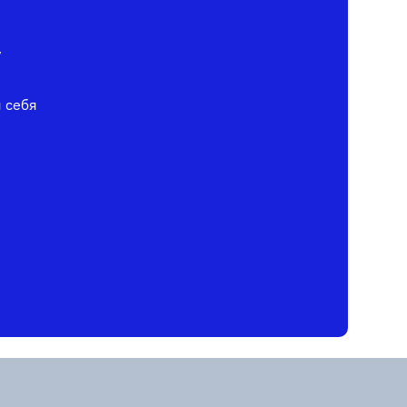
у
я себя