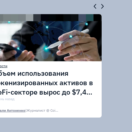
ости
бъем использования
окенизированных активов в
eFi-секторе вырос до $7,4
лрд
ень назад
али Антоненко
|
Журналист @ CoinsPaid Media