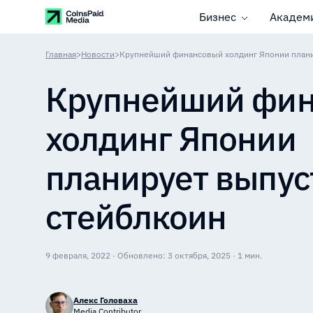
Бизнес
Академ
Главная
>
Новости
>
Крупнейший финансовый холдинг Японии плани
Крупнейший фи
холдинг Японии
планирует выпус
стейблкоин
9 февраля, 2022 · Обновлено: 3 октября, 2025 · 1 мин.
Алекс Головаха
Media Contributor