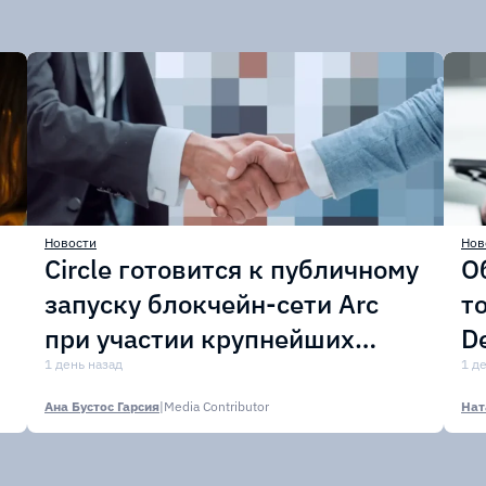
Новости
Нов
Circle готовится к публичному
О
запуску блокчейн-сети Arc
т
при участии крупнейших
D
финансовых организаций
1 день назад
м
1 д
Ана Бустос Гарсия
|
Media Contributor
Нат