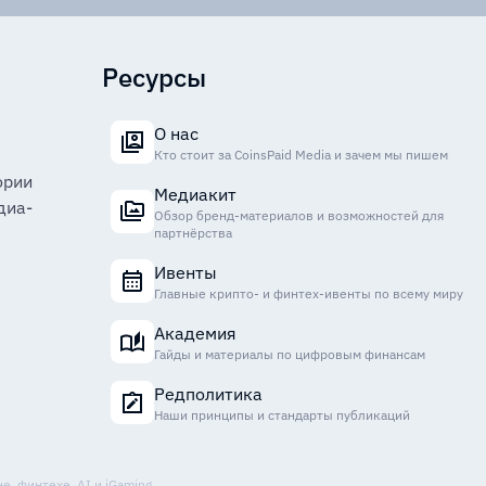
Ресурсы
О нас
Кто стоит за CoinsPaid Media и зачем мы пишем
ории
Медиакит
диа-
Обзор бренд-материалов и возможностей для
партнёрства
Ивенты
Главные крипто- и финтех-ивенты по всему миру
Академия
Гайды и материалы по цифровым финансам
Редполитика
Наши принципы и стандарты публикаций
, финтехе, AI и iGaming.