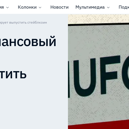
ия
Колонки
Новости
Мультимедиа
Под
рует выпустить стейблкоин
нансовый
тить