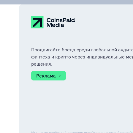
Продвигайте бренд среди глобальной аудит
финтеха и крипто через индивидуальные ме
решения.
Реклама →
Мы — ваш надёжный источник инсайтов о крипто, блокчейне