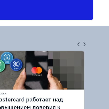
ости
astercard работает над
овышением доверия к