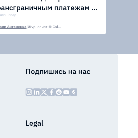
рансграничным платежам в
тейблкоинах
часа назад
али Антоненко
|
Журналист @ CoinsPaid Media
Подпишись на нас
Legal