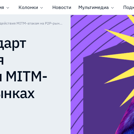
ия
Колонки
Новости
Мультимедиа
Под
Предложен стандарт безопасности для противодействия MITM-атакам на P2P-рынках
дарт
я
я MITM-
ынках