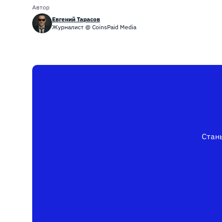
Автор
Евгений Тарасов
Журналист @ CoinsPaid Media
Стань