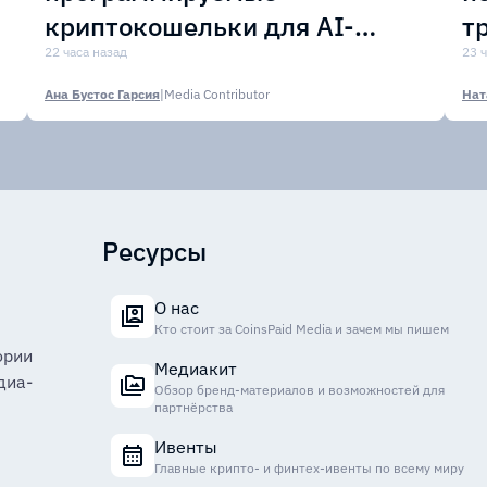
а
криптокошельки для AI-
т
агентов
22 часа назад
с
23 
Ана Бустос Гарсия
|
Media Contributor
Нат
Ресурсы
О нас
Кто стоит за CoinsPaid Media и зачем мы пишем
ории
Медиакит
диа-
Обзор бренд-материалов и возможностей для
партнёрства
Ивенты
Главные крипто- и финтех-ивенты по всему миру