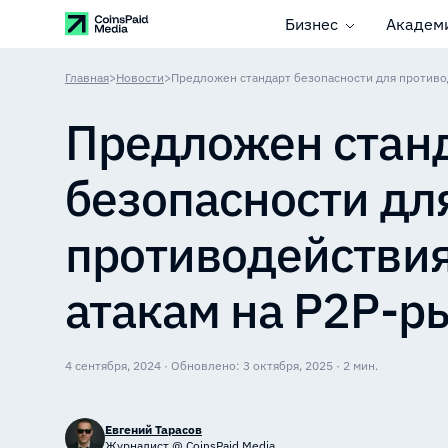
Бизнес
Академ
Главная
>
Новости
>
Предложен стан
безопасности дл
противодействи
атакам на P2P-р
4 сентября, 2024 · Обновлено: 3 октября, 2025 · 2 мин.
Евгений Тарасов
Журналист @ CoinsPaid Media