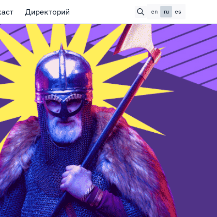
каст
Директорий
en
ru
es