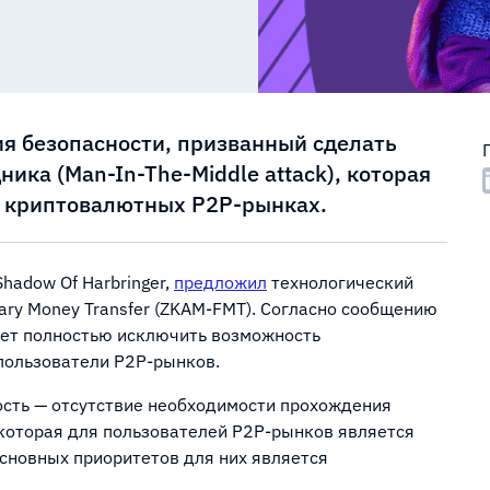
я безопасности, призванный сделать
ика (Man-In-The-Middle attack), которая
а криптовалютных P2P-рынках.
hadow Of Harbringer,
предложил
технологический
iary Money Transfer (ZKAM-FMT). Согласно сообщению
жет полностью исключить возможность
 пользователи P2P-рынков.
ость — отсутствие необходимости прохождения
которая для пользователей P2P-рынков является
сновных приоритетов для них является