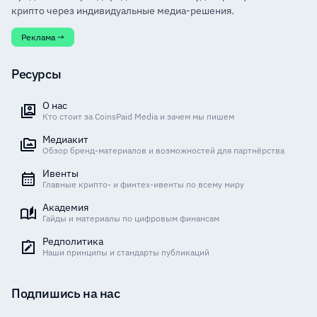
крипто через индивидуальные медиа-решения.
Реклама →
Ресурсы
О нас
Кто стоит за CoinsPaid Media и зачем мы пишем
Медиакит
Обзор бренд-материалов и возможностей для партнёрства
Ивенты
Главные крипто- и финтех-ивенты по всему миру
Академия
Гайды и материалы по цифровым финансам
Редполитика
Наши принципы и стандарты публикаций
Подпишись на нас