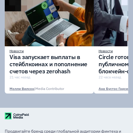
Новости
Новости
Visa запускает выплаты в
Circle готов
стейблкоинах и пополнение
публичному 
счетов через zerohash
блокчейн-се
участии кр
21 час назад
22 часа назад
финансовых
Молли Вилсон
|
Media Contributor
Ана Бустос Гарсия
|
M
Продвигайте бренд среди глобальной аудитории финтеха и