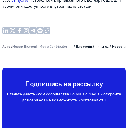
Labs
выпустили
стейблкоин, привязанного к доллару США, для
увеличения доступности внутренних платежей.
Молли Вилсон
Media Contributor
Автор
#Блокчейн
#Финансы
#Новости
Подпишись на рассылку
Станьте участником сообщества CoinsPaid Media и откройте
для себя новые возможности криптовалюты