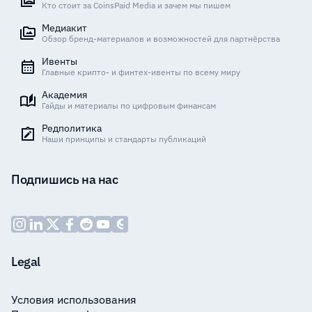
Кто стоит за CoinsPaid Media и зачем мы пишем
Медиакит
Обзор бренд-материалов и возможностей для партнёрства
Ивенты
Главные крипто- и финтех-ивенты по всему миру
Академия
Гайды и материалы по цифровым финансам
Редполитика
Наши принципы и стандарты публикаций
Подпишись на нас
Legal
Условия использования